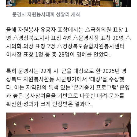
문경시 자원봉사대회 성황리 개최
올해 자원봉사 유공자 표창에서는 △국회의원 표창
1
명 △경상북도지사 표창
4
명 △문경시장 표창
20
명 △
시의회 의장 표창
2
명 △경상북도종합자원봉사센터
이사장 표창
1
명 등 총
28
명이 영예를 안았다
.
특히 문경시는
22
개 시
·
군을 대상으로 한
2025
년 경
상북도 자원봉사활동 시군평가에서
‘
대상
’
을 수상했
다
.
이는 지역만의 특색 있는
‘
온기종기 프로그램
’
운영
과 높은 봉사참여율을 기반으로 따뜻한 배려 문화를
확산한 성과가 크게 인정받은 결과다
.