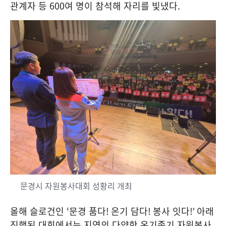
관계자 등
600
여 명이 참석해 자리를 빛냈다
.
문경시 자원봉사대회 성황리 개최
올해 슬로건인
‘
문경 품다
!
온기 담다
!
봉사 잇다
!’
아래
진행된 대회에서는 지역의 다양한 온기종기 자원봉사