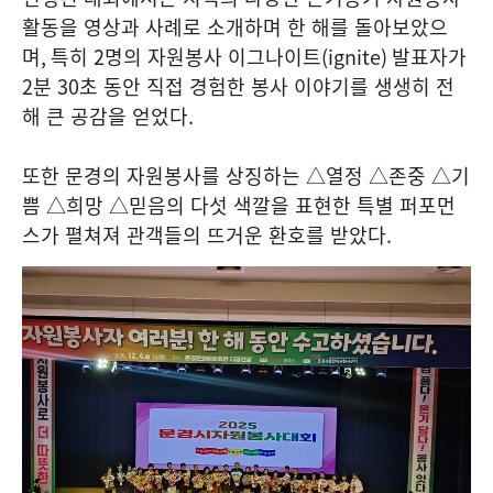
활동을 영상과 사례로 소개하며 한 해를 돌아보았으
며
,
특히
2
명의 자원봉사 이그나이트
(ignite)
발표자가
2
분
30
초 동안 직접 경험한 봉사 이야기를 생생히 전
해 큰 공감을 얻었다
.
또한 문경의 자원봉사를 상징하는 △열정 △존중 △기
쁨 △희망 △믿음의 다섯 색깔을 표현한 특별 퍼포먼
스가 펼쳐져 관객들의 뜨거운 환호를 받았다
.