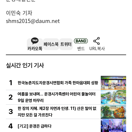
이민숙 기자
shms2015@daum.net
페이스북
트위터
카카오톡
밴드
URL복사
실시간 인기 기사
1
한국농촌지도자문경시연합회 가족 한마음대회 성황
여름을 보내며… 문경시가족센터 어린이 물놀이터
2
9일 운영 마무리
한 장의 지혜. 제2장 자연과 인생. 11) 산은 말이 없
3
지만 모든 걸 가르친다
4
[기고] 문경은 급하다