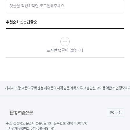
댓글을 작성하려면 로그인해주세요
추천순
최신순
답글순
표시할 댓글이 없습니다
기사제보
광고문의
구독신청
제휴문의
저작권문의
독자투고
불편신고
이용약관
개인정보처
PC 버전
주소:
경상북도 문경시 점촌6길 13
등록번호:
경북 아00176
사업자등록번호:
511-08-48441