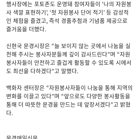
행사장에는 포토존도 운영돼 참여자들이
‘
나의 자원봉
사 색깔 표현하기
’, ‘
첫 자원봉사 단어 적기
’
등 감성적
인 체험을 즐겼고
,
즉석 경품추첨과 기념품 제공으로
즐거움을 더했다
.
신현국 문경시장은
“
늘 보이지 않는 곳에서 나눔을 실
천해 주시는 봉사자분들께 깊이 감사드린다
”
며
“
자원
봉사자들이 안전하고 즐겁게 활동할 수 있도록 시에서
도 최선을 다하겠다
”
고 말했다
.
백화자 센터장은
“
자원봉사자들이 나눔을 통해 지역의
변화를 이끌고 있다
”
며
“
앞으로도 다양한 봉사활동을
통해 더 따뜻한 문경을 만드는 데 앞장서겠다
”
고 밝혔
다
.
문경매일신문