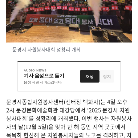
문경시 자원봉사대회 성황리 개최
AUDIO NEWS
기사 음성으로 듣기
재생
정지
음성 지원 서비스입니다.
문경시종합자원봉사센터
(
센터장 백화자
)
는
4
일 오후
2
시 문경문화예술회관 대강당에서
‘2025
문경시 자원
봉사대회
’
를 성황리에 개최했다
.
이번 행사는 자원봉사
자의 날
(12
월
5
일
)
을 맞아 한 해 동안 지역 곳곳에서
묵묵히 헌신해 온 자원봉사자들의 노고를 격려하고
,
자