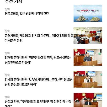
추천 기사
정치
경북도의회, 일본 방위백서 강력 규탄
정치
문경시의회, 제293회 임시회 마무리… 제10대 의회 첫 회
기 성공적 운영
정치
양재필 문경시의원 “점촌점빵길 빵 축제, 원도심 살리는
성장전략으로 키워야”
정치
김남희 문경시의원 “UAM 시대 대비…문경, 산악형 드론
산업 중심도시로 도약해야”
정치
신성호 의원, “구 쌍용양회 도시재생사업 전면 전략 수정
해야”