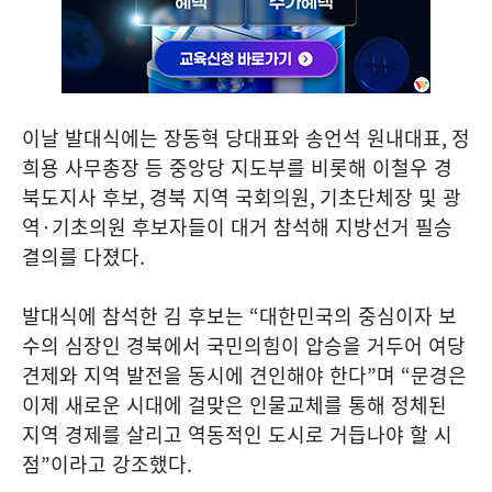
이날 발대식에는 장동혁 당대표와 송언석 원내대표
,
정
희용 사무총장 등 중앙당 지도부를 비롯해 이철우 경
북도지사 후보
,
경북 지역 국회의원
,
기초단체장 및 광
역
·
기초의원 후보자들이 대거 참석해 지방선거 필승
결의를 다졌다
.
발대식에 참석한 김 후보는
“
대한민국의 중심이자 보
수의 심장인 경북에서 국민의힘이 압승을 거두어 여당
견제와 지역 발전을 동시에 견인해야 한다
”
며
“
문경은
이제 새로운 시대에 걸맞은 인물교체를 통해 정체된
지역 경제를 살리고 역동적인 도시로 거듭나야 할 시
점
”
이라고 강조했다
.