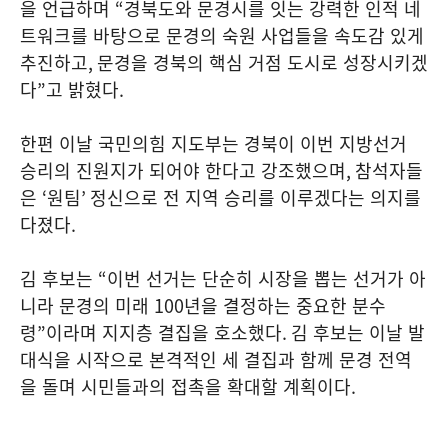
을 언급하며
“
경북도와 문경시를 잇는 강력한 인적 네
트워크를 바탕으로 문경의 숙원 사업들을 속도감 있게
추진하고
,
문경을 경북의 핵심 거점 도시로 성장시키겠
다
”
고 밝혔다
.
한편 이날 국민의힘 지도부는 경북이 이번 지방선거
승리의 진원지가 되어야 한다고 강조했으며
,
참석자들
은
‘
원팀
’
정신으로 전 지역 승리를 이루겠다는 의지를
다졌다
.
김 후보는
“
이번 선거는 단순히 시장을 뽑는 선거가 아
니라 문경의 미래
100
년을 결정하는 중요한 분수
령
”
이라며 지지층 결집을 호소했다
.
김 후보는 이날 발
대식을 시작으로 본격적인 세 결집과 함께 문경 전역
을 돌며 시민들과의 접촉을 확대할 계획이다
.