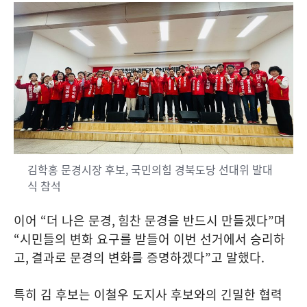
김학홍 문경시장 후보, 국민의힘 경북도당 선대위 발대
식 참석
이어
“
더 나은 문경
,
힘찬 문경을 반드시 만들겠다
”
며
“
시민들의 변화 요구를 받들어 이번 선거에서 승리하
고
,
결과로 문경의 변화를 증명하겠다
”
고 말했다
.
특히 김 후보는 이철우 도지사 후보와의 긴밀한 협력