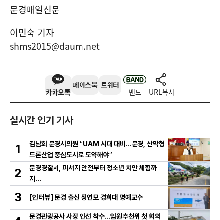
문경매일신문
이민숙 기자
shms2015@daum.net
페이스북
트위터
카카오톡
밴드
URL복사
실시간 인기 기사
김남희 문경시의원 “UAM 시대 대비…문경, 산악형
1
드론산업 중심도시로 도약해야”
문경경찰서, 피서지 안전부터 청소년 치안 체험까
2
지…
3
[인터뷰] 문경 출신 정연모 경희대 명예교수
문경관광공사 사장 인선 착수…임원추천위 첫 회의