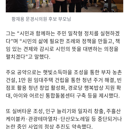
황재용 문경시의원 후보 부모님
그는
“
시민과 함께하는 주민 밀착형 정치를 실현하겠
다
”
며
“
시민의 삶에 필요한 조례와 정책을 만들고
,
책
임 있는 견제와 감시로 시민의 뜻을 대변하는 의정을
펼치겠다
”
고 말했다
.
주요 공약으로는 햇빛소득마을 조성을 통한 부자 농촌
건설
, 1
만 원 임대주택 건립을 통한 청년 주거 해결
,
빈
점포 활용 청년 창업 활성화
,
경로당 행복밥상 지원 확
대
,
아이와 어르신 통합돌봄센터 구축 등을 제시했다
.
또 실버타운 조성
,
인구 늘리기와 일자리 창출
,
주흘산
케이블카
·
관광테마열차
·
단산모노레일 등 중단되거나
논란 중인 사업의 정상 추진도 약속했다
.