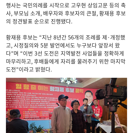
행사는 국민의례를 시작으로 고우현 상임고문 등의 축
사
,
부모님 소개
,
배우자와 후보자의 큰절
,
황재용 후보
의 정견발표 순으로 진행됐다
.
황재용 후보는
“
지난
8
년간
56
개의 조례를 제
·
개정했
고
,
시정질의와
5
분 발언에서도 누구보다 앞장서 왔
다
”
며
“
이번
3
선 도전은 지역발전 사업들을 정확하게
마무리하고
,
후배들에게 자리를 물려주기 위한 마지막
도전
”
이라고 밝혔다
.