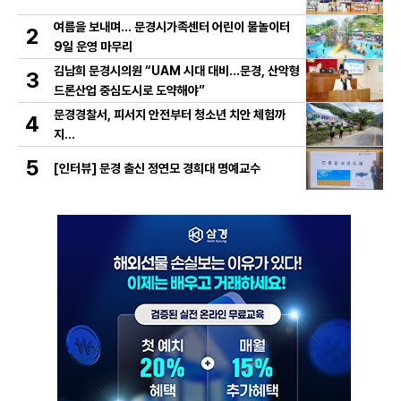
여름을 보내며… 문경시가족센터 어린이 물놀이터
2
9일 운영 마무리
김남희 문경시의원 “UAM 시대 대비…문경, 산악형
3
드론산업 중심도시로 도약해야”
문경경찰서, 피서지 안전부터 청소년 치안 체험까
4
지…
5
[인터뷰] 문경 출신 정연모 경희대 명예교수