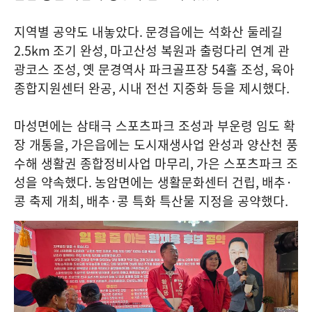
지역별 공약도 내놓았다
.
문경읍에는 석화산 둘레길
2.5km
조기 완성
,
마고산성 복원과 출렁다리 연계 관
광코스 조성
,
옛 문경역사 파크골프장
54
홀 조성
,
육아
종합지원센터 완공
,
시내 전선 지중화 등을 제시했다
.
마성면에는 삼태극 스포츠파크 조성과 부운령 임도 확
장 개통을
,
가은읍에는 도시재생사업 완성과 양산천 풍
수해 생활권 종합정비사업 마무리
,
가은 스포츠파크 조
성을 약속했다
.
농암면에는 생활문화센터 건립
,
배추
·
콩 축제 개최
,
배추
·
콩 특화 특산물 지정을 공약했다
.