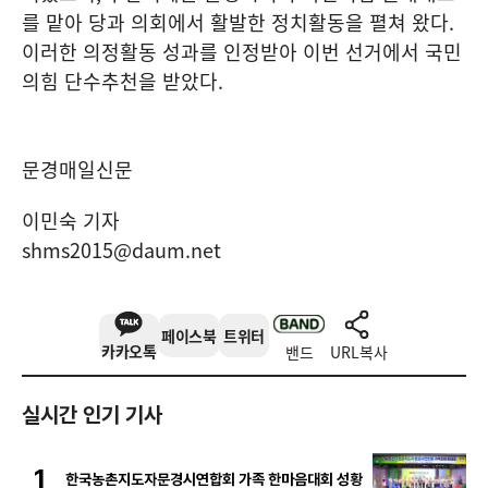
를 맡아 당과 의회에서 활발한 정치활동을 펼쳐 왔다
.
이러한 의정활동 성과를 인정받아 이번 선거에서 국민
의힘 단수추천을 받았다
.
문경매일신문
이민숙 기자
shms2015@daum.net
페이스북
트위터
카카오톡
밴드
URL복사
실시간 인기 기사
1
한국농촌지도자문경시연합회 가족 한마음대회 성황