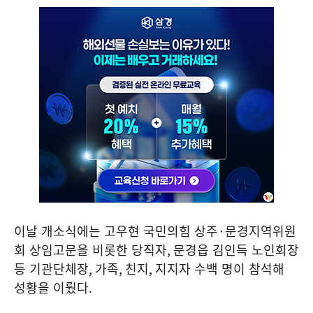
이날 개소식에는 고우현 국민의힘 상주
·
문경지역위원
회 상임고문을 비롯한 당직자
,
문경읍 김인득 노인회장
등 기관단체장
,
가족
,
친지
,
지지자 수백 명이 참석해
성황을 이뤘다
.