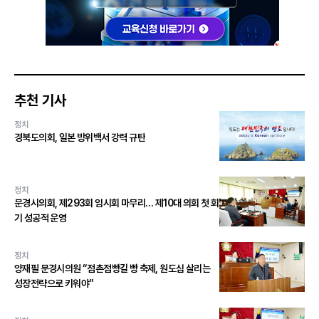
추천 기사
정치
경북도의회, 일본 방위백서 강력 규탄
정치
문경시의회, 제293회 임시회 마무리… 제10대 의회 첫 회
기 성공적 운영
정치
양재필 문경시의원 “점촌점빵길 빵 축제, 원도심 살리는
성장전략으로 키워야”