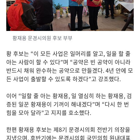
황재용 문경시의원 후보 부부
황 후보는
“
이 모든 사업은 일머리를 알고
,
일을 할 줄
아는 사람이 할 수 있다
”
며
“
공약은 빈 공약이 아니라
반드시 채워 완수하는 공약으로 만들겠다
. 4
년 안에 모
든 사업이 출발할 수 있도록 하겠다
”
고 강조했다
.
이어
“
일할 줄 아는 황재용
,
일 열심히 하는 황재용
,
검
증된 일꾼 황재용이 기꺼이 해내겠다
”
며
“
다시 한 번
힘을 모아 달라
”
고 지지를 호소했다
.
한편 황재용 후보는 제
8
기 문경시의회 전반기 의장을
지냈으며
,
후반기에는 문경시의회 국민의힘 원내대표