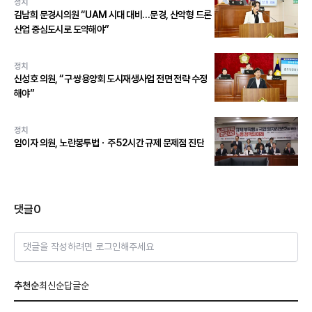
정치
김남희 문경시의원 “UAM 시대 대비…문경, 산악형 드론
산업 중심도시로 도약해야”
정치
신성호 의원, “구 쌍용양회 도시재생사업 전면 전략 수정
해야”
정치
임이자 의원, 노란봉투법ㆍ주 52시간 규제 문제점 진단
댓글
0
댓글을 작성하려면 로그인해주세요
추천순
최신순
답글순