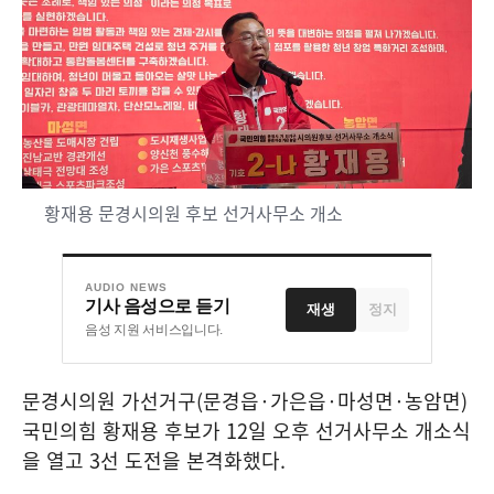
황재용 문경시의원 후보 선거사무소 개소
AUDIO NEWS
기사 음성으로 듣기
재생
정지
음성 지원 서비스입니다.
문경시의원 가선거구
(
문경읍
·
가은읍
·
마성면
·
농암면
)
국민의힘 황재용 후보가
12
일 오후 선거사무소 개소식
을 열고
3
선 도전을 본격화했다
.