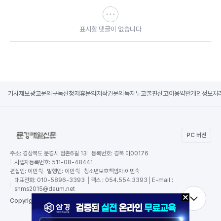
표시할 댓글이 없습니다
기사제보
광고문의
구독신청
제휴문의
저작권문의
독자투고
불편신고
이용약관
개인정보처
PC 버전
주소:
경상북도 문경시 점촌6길 13
등록번호:
경북 아00176
사업자등록번호:
511-08-48441
편집인:
이민숙
발행인:
이민숙
청소년보호책임자:
이민숙
대표전화:
010-5896-3393 │팩스 : 054.554.3393│E-mail :
shms2015@daum.net
RSS
Copy
right by 문경매일신문,
All Rights Reserved.