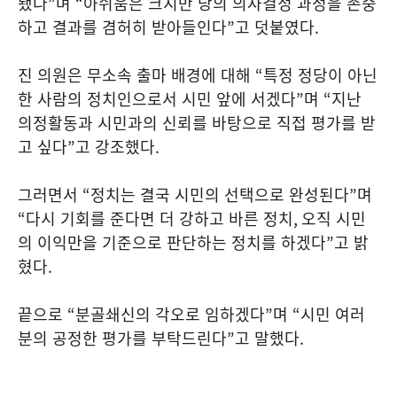
됐다
”
며
“
아쉬움은 크지만 당의 의사결정 과정을 존중
하고 결과를 겸허히 받아들인다
”
고 덧붙였다
.
진 의원은 무소속 출마 배경에 대해
“
특정 정당이 아닌
한 사람의 정치인으로서 시민 앞에 서겠다
”
며
“
지난
의정활동과 시민과의 신뢰를 바탕으로 직접 평가를 받
고 싶다
”
고 강조했다
.
그러면서
“
정치는 결국 시민의 선택으로 완성된다
”
며
“
다시 기회를 준다면 더 강하고 바른 정치
,
오직 시민
의 이익만을 기준으로 판단하는 정치를 하겠다
”
고 밝
혔다
.
끝으로
“
분골쇄신의 각오로 임하겠다
”
며
“
시민 여러
분의 공정한 평가를 부탁드린다
”
고 말했다
.