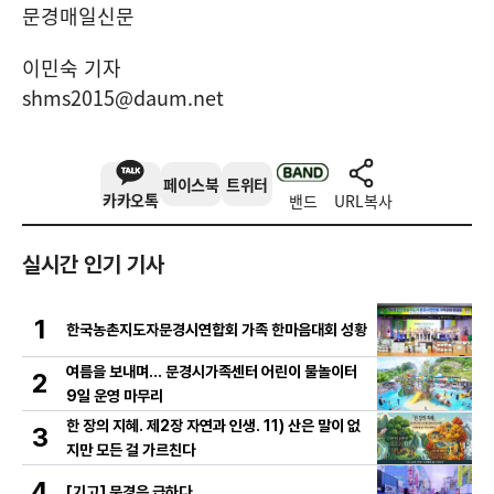
문경매일신문
이민숙 기자
shms2015@daum.net
페이스북
트위터
카카오톡
밴드
URL복사
실시간 인기 기사
1
한국농촌지도자문경시연합회 가족 한마음대회 성황
여름을 보내며… 문경시가족센터 어린이 물놀이터
2
9일 운영 마무리
한 장의 지혜. 제2장 자연과 인생. 11) 산은 말이 없
3
지만 모든 걸 가르친다
4
[기고] 문경은 급하다