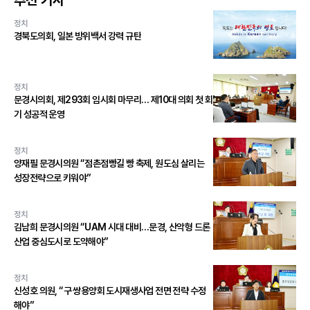
정치
경북도의회, 일본 방위백서 강력 규탄
정치
문경시의회, 제293회 임시회 마무리… 제10대 의회 첫 회
기 성공적 운영
정치
양재필 문경시의원 “점촌점빵길 빵 축제, 원도심 살리는
성장전략으로 키워야”
정치
김남희 문경시의원 “UAM 시대 대비…문경, 산악형 드론
산업 중심도시로 도약해야”
정치
신성호 의원, “구 쌍용양회 도시재생사업 전면 전략 수정
해야”