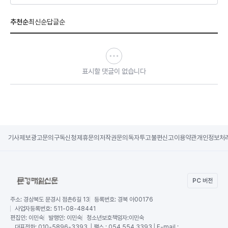
추천순
최신순
답글순
표시할 댓글이 없습니다
기사제보
광고문의
구독신청
제휴문의
저작권문의
독자투고
불편신고
이용약관
개인정보처
PC 버전
주소:
경상북도 문경시 점촌6길 13
등록번호:
경북 아00176
사업자등록번호:
511-08-48441
편집인:
이민숙
발행인:
이민숙
청소년보호책임자:
이민숙
대표전화:
010-5896-3393 │팩스 : 054.554.3393│E-mail :