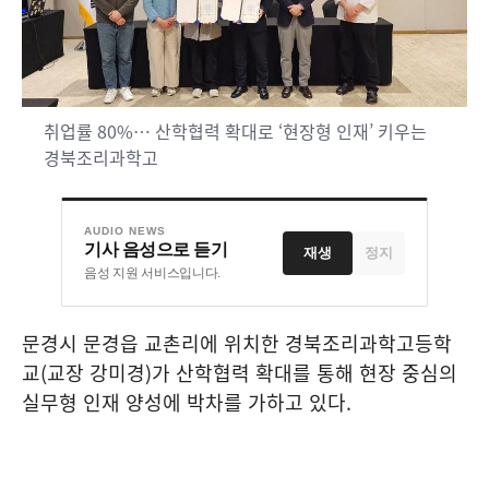
취업률 80%… 산학협력 확대로 ‘현장형 인재’ 키우는
경북조리과학고
AUDIO NEWS
기사 음성으로 듣기
재생
정지
음성 지원 서비스입니다.
문경시 문경읍 교촌리에 위치한 경북조리과학고등학
교
(
교장 강미경
)
가 산학협력 확대를 통해 현장 중심의
실무형 인재 양성에 박차를 가하고 있다
.