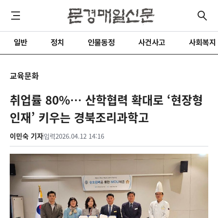
일반
정치
인물동정
사건사고
사회복지
교육문화
취업률 80%… 산학협력 확대로 ‘현장형
인재’ 키우는 경북조리과학고
이민숙 기자
입력
2026.04.12 14:16