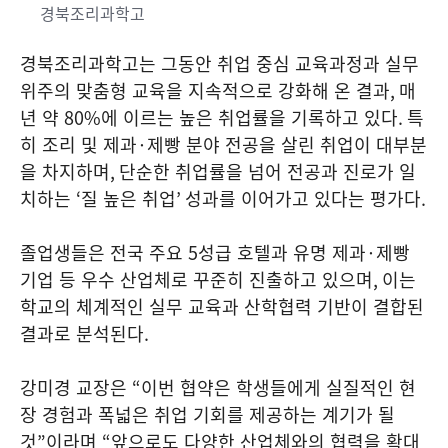
경북조리과학고
경북조리과학고는 그동안 취업 중심 교육과정과 실무
위주의 맞춤형 교육을 지속적으로 강화해 온 결과
,
매
년 약
80%
에 이르는 높은 취업률을 기록하고 있다
.
특
히 조리 및 제과
·
제빵 분야 전공을 살린 취업이 대부분
을 차지하며
,
단순한 취업률을 넘어 전공과 진로가 일
치하는
‘
질 높은 취업
’
성과를 이어가고 있다는 평가다
.
졸업생들은 전국 주요
5
성급 호텔과 유명 제과
·
제빵
기업 등 우수 산업체로 꾸준히 진출하고 있으며
,
이는
학교의 체계적인 실무 교육과 산학협력 기반이 결합된
결과로 분석된다
.
강미경 교장은
“
이번 협약은 학생들에게 실질적인 현
장 경험과 폭넓은 취업 기회를 제공하는 계기가 될
것
”
이라며
“
앞으로도 다양한 산업체와의 협력을 확대