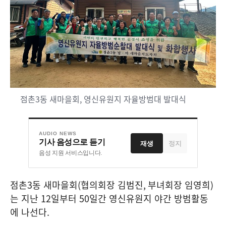
점촌3동 새마을회, 영신유원지 자율방범대 발대식
AUDIO NEWS
기사 음성으로 듣기
재생
정지
음성 지원 서비스입니다.
점촌
3
동 새마을회
(
협의회장 김범진
,
부녀회장 임영희
)
는 지난
12
일부터
50
일간 영신유원지 야간 방범활동
에 나선다
.