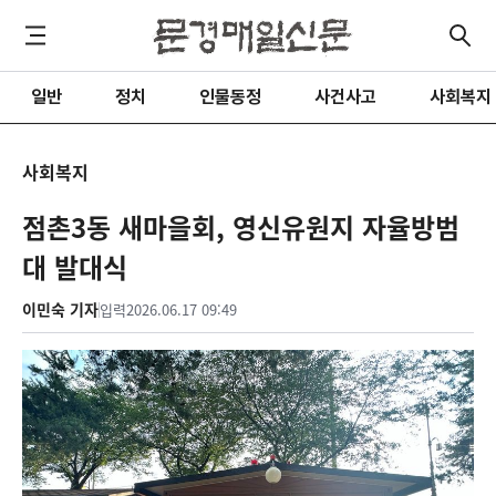
일반
정치
인물동정
사건사고
사회복지
사회복지
점촌3동 새마을회, 영신유원지 자율방범
대 발대식
이민숙 기자
입력
2026.06.17 09:49