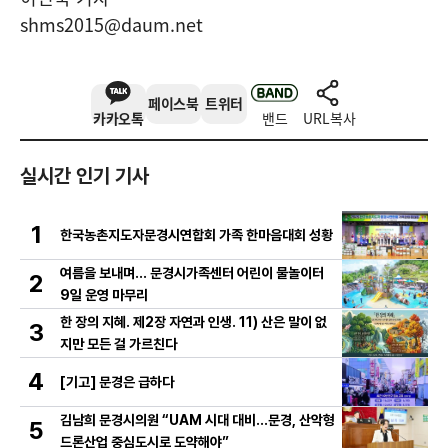
shms2015@daum.net
페이스북
트위터
카카오톡
밴드
URL복사
실시간 인기 기사
1
한국농촌지도자문경시연합회 가족 한마음대회 성황
여름을 보내며… 문경시가족센터 어린이 물놀이터
2
9일 운영 마무리
한 장의 지혜. 제2장 자연과 인생. 11) 산은 말이 없
3
지만 모든 걸 가르친다
4
[기고] 문경은 급하다
김남희 문경시의원 “UAM 시대 대비…문경, 산악형
5
드론산업 중심도시로 도약해야”