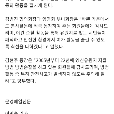
등의 활동을 펼치게 된다
.
김범진 협의회장과 임영희 부녀회장은
“
바쁜 가운데서
도 봉사활동에 적극 동참하여 주는 회원들에게 감사드
리며
,
야간 순찰 활동을 통해 유원지를 찾는 시민들이
쾌적하고 안전한 환경에서 여가 활동을 즐길 수 있도
록 최선을 다하겠다
”
고 말했다
.
김현주 동장은
“2005
년부터
22
년째 영신유원지 자율
방범 방범순찰을 하고 있는 회원들께 감사드리며
,
방범
활동 중 특히 안전사고가 발생하지 않도록 주의해 달
라
”
고 당부했다
.
문경매일신문
이민숙 기자