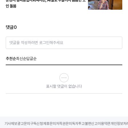
문경시 흥덕종합사회복지관, AI콜로 주말까지 촘촘한 노
인 돌봄
댓글
0
댓글을 작성하려면 로그인해주세요
추천순
최신순
답글순
표시할 댓글이 없습니다
기사제보
광고문의
구독신청
제휴문의
저작권문의
독자투고
불편신고
이용약관
개인정보처