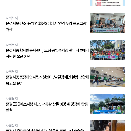
사회복지
문경시보건소, 농암면 화산2리에서 ‘건강누리 프로그램’
개강
사회복지
문경시종합자원봉사센터, 노상 공영주차장 관리자들에게
시원한 물품 지원
사회복지
문경시중증장애인자립지원센터, 발달장애인 볼링 생활체
육교실 운영
사회복지
문경ESG애쓰지봉사단, 낙동강 상류 영강 환경정화 활동
펼쳐
사회복지