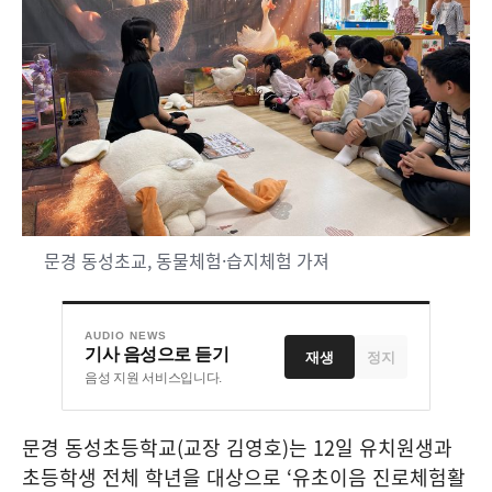
문경 동성초교, 동물체험·습지체험 가져
AUDIO NEWS
기사 음성으로 듣기
재생
정지
음성 지원 서비스입니다.
문경 동성초등학교
(
교장 김영호
)
는
12
일 유치원생과
초등학생 전체 학년을 대상으로
‘
유초이음 진로체험활