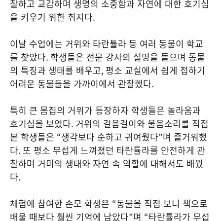
찰하고 교감하며 생명의 소중함과 자연에 대한 호기심
을 키우기 위한 취지다
.
이날 수업에는 거위와 타란튤라 등 여러 동물이 학교
를 찾았다
.
학생들은 전문 강사의 설명을 들으며 동물
의 특징과 생태를 배우고
,
평소 교실에서 쉽게 접하기
어려운 동물들을 가까이에서 관찰했다
.
특히 큰 몸집의 거위가 등장하자 학생들은 놀라움과
호기심을 보였다
.
거위의 걸음걸이와 울음소리를 직접
본 학생들은
“
생각보다 순하고 귀여웠다
”
며 즐거워했
다
.
또 평소 무섭게 느껴졌던 타란튤라를 안전하게 관
찰하며 거미의 생태와 자연 속 역할에 대해서도 배웠
다
.
체험에 참여한 손모 학생은
“
동물을 직접 보니 책으로
배울 때보다 훨씬 기억에 남았다
”
며
“
타란튤라가 무섭