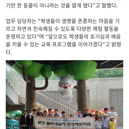
기만 한 동물이 아니라는 것을 알게 됐다
”
고 말했다
.
업무 담당자는
“
학생들이 생명을 존중하는 마음을 기
르고 자연과 친숙해질 수 있도록 다양한 체험 활동을
운영하고 있다
”
며
“
앞으로도 학생들의 호기심과 배움
을 키울 수 있는 교육 프로그램을 이어가겠다
”
고 밝혔
다
.