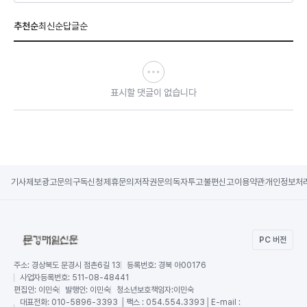
추천순
최신순
답글순
표시할 댓글이 없습니다
기사제보
광고문의
구독신청
제휴문의
저작권문의
독자투고
불편신고
이용약관
개인정보처
PC 버전
주소:
경상북도 문경시 점촌6길 13
등록번호:
경북 아00176
사업자등록번호:
511-08-48441
편집인:
이민숙
발행인:
이민숙
청소년보호책임자:
이민숙
대표전화:
010-5896-3393 │팩스 : 054.554.3393│E-mail :