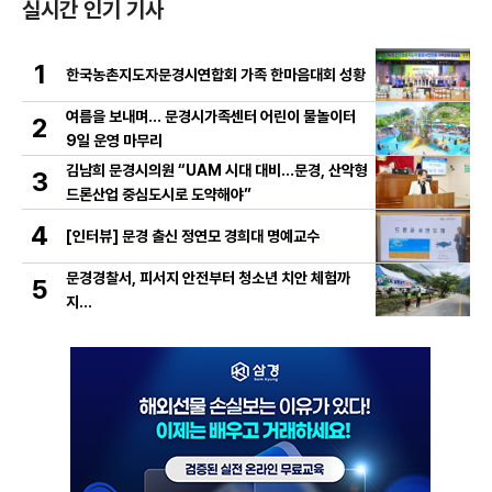
실시간 인기 기사
1
한국농촌지도자문경시연합회 가족 한마음대회 성황
여름을 보내며… 문경시가족센터 어린이 물놀이터
2
9일 운영 마무리
김남희 문경시의원 “UAM 시대 대비…문경, 산악형
3
드론산업 중심도시로 도약해야”
4
[인터뷰] 문경 출신 정연모 경희대 명예교수
문경경찰서, 피서지 안전부터 청소년 치안 체험까
5
지…