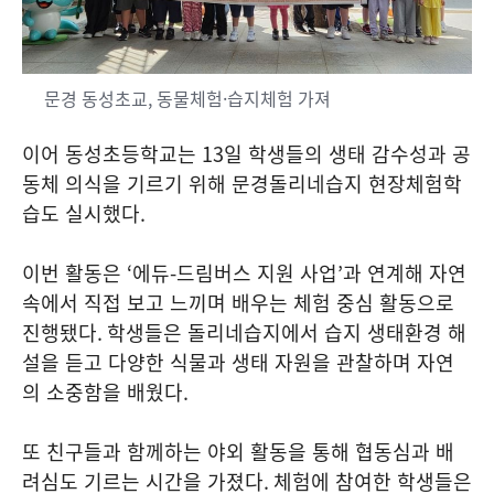
문경 동성초교, 동물체험·습지체험 가져
이어 동성초등학교는
13
일 학생들의 생태 감수성과 공
동체 의식을 기르기 위해 문경돌리네습지 현장체험학
습도 실시했다
.
이번 활동은
‘
에듀
-
드림버스 지원 사업
’
과 연계해 자연
속에서 직접 보고 느끼며 배우는 체험 중심 활동으로
진행됐다
.
학생들은 돌리네습지에서 습지 생태환경 해
설을 듣고 다양한 식물과 생태 자원을 관찰하며 자연
의 소중함을 배웠다
.
또 친구들과 함께하는 야외 활동을 통해 협동심과 배
려심도 기르는 시간을 가졌다
.
체험에 참여한 학생들은