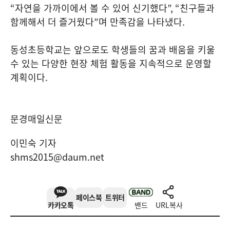
“
자연을 가까이에서 볼 수 있어 신기했다
”, “
친구들과
함께해서 더 즐거웠다
”
며 만족감을 나타냈다
.
동성초등학교는 앞으로도 학생들의 꿈과 배움을 키울
수 있는 다양한 현장 체험 활동을 지속적으로 운영할
계획이다
.
문경매일신문
이민숙 기자
shms2015@daum.net
페이스북
트위터
카카오톡
밴드
URL복사