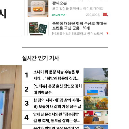
시
실시간 인기 기사
소나기 뒤 문경 하늘 수놓은 무
1
지개… “희망과 행운의 징검다
리”
[인터뷰] 문경 출신 정연모 경희
2
대 명예교수
한 장의 지혜-제1장 삶의 지혜-
3
9) 오늘이 내 삶의 가장 젊은 날
양재필 문경시의원 “점촌점빵
4
길 빵 축제, 원도심 살리는 성장
전략으로 키워야”
운강과 박열의 고장 문경에 ‘경