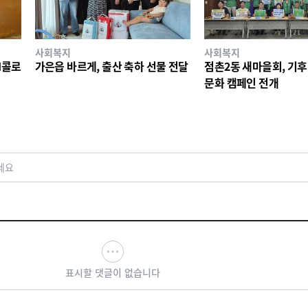
사회복지
사회복지
I콜로
가은읍 바르게, 출산 축하 선물 전달
점촌2동 새마을회, 기후
문화 캠페인 전개
세요
표시할 댓글이 없습니다