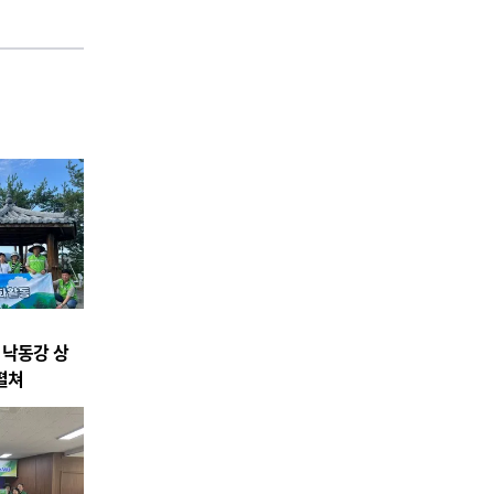
 낙동강 상
펼쳐