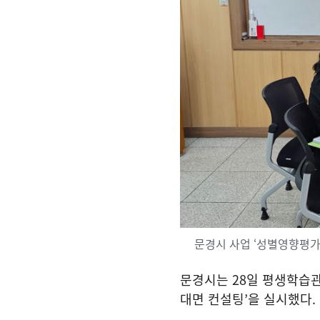
문경시 사업 ‘성별영향평가
문경시는
28
일 평생학습관
대면 컨설팅
’
을 실시했다
.