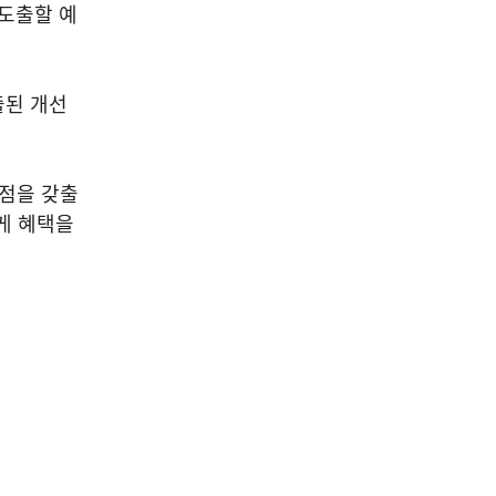
도출할 예
출된 개선
관점을 갖출
게 혜택을