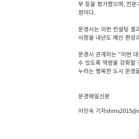
부 등을 평가했으며
,
전문
정이다
.
​문경시는 이번 컨설팅 
사항을 내년도 예산 편성
​문경시 관계자는
“
이번 대
수 있도록 역량을 강화할 
누리는 행복한 도시 문경
문경매일신문
이민숙 기자
shms2015@