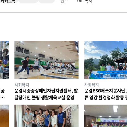
카카오톡
밴드
URL복사
사회복지
사회복지
 공
문경시중증장애인자립지원센터, 발
문경ESG애쓰지봉사단,
 물품
달장애인 볼링 생활체육교실 운영
류 영강 환경정화 활동 