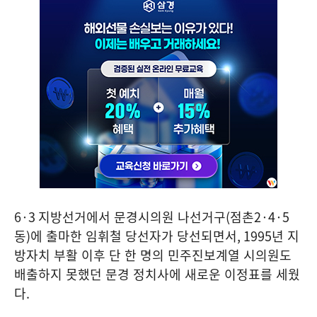
6·3
지방선거에서 문경시의원 나선거구
(
점촌
2·4·5
동
)
에 출마한 임휘철 당선자가 당선되면서
, 1995
년 지
방자치 부활 이후 단 한 명의 민주진보계열 시의원도
배출하지 못했던 문경 정치사에 새로운 이정표를 세웠
다
.