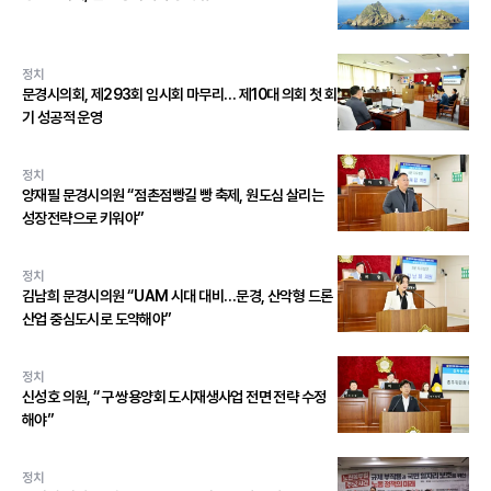
정치
문경시의회, 제293회 임시회 마무리… 제10대 의회 첫 회
기 성공적 운영
정치
양재필 문경시의원 “점촌점빵길 빵 축제, 원도심 살리는
성장전략으로 키워야”
정치
김남희 문경시의원 “UAM 시대 대비…문경, 산악형 드론
산업 중심도시로 도약해야”
정치
신성호 의원, “구 쌍용양회 도시재생사업 전면 전략 수정
해야”
정치