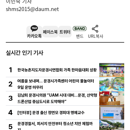
이민숙 기자
shms2015@daum.net
페이스북
트위터
카카오톡
밴드
URL복사
실시간 인기 기사
1
한국농촌지도자문경시연합회 가족 한마음대회 성황
여름을 보내며… 문경시가족센터 어린이 물놀이터
2
9일 운영 마무리
김남희 문경시의원 “UAM 시대 대비…문경, 산악형
3
드론산업 중심도시로 도약해야”
4
[인터뷰] 문경 출신 정연모 경희대 명예교수
문경경찰서, 피서지 안전부터 청소년 치안 체험까
5
지…