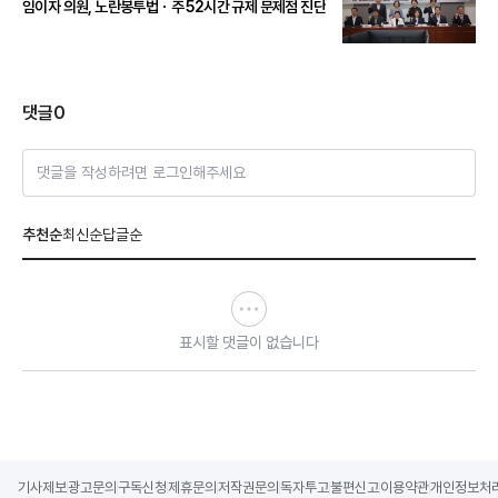
임이자 의원, 노란봉투법ㆍ주 52시간 규제 문제점 진단
댓글
0
댓글을 작성하려면 로그인해주세요
추천순
최신순
답글순
표시할 댓글이 없습니다
기사제보
광고문의
구독신청
제휴문의
저작권문의
독자투고
불편신고
이용약관
개인정보처