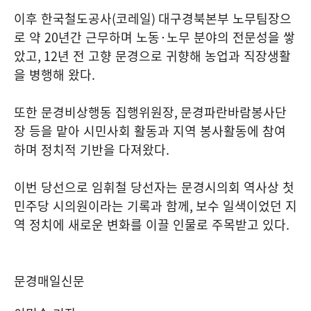
이후 한국철도공사
(
코레일
)
대구경북본부 노무팀장으
로 약
20
년간 근무하며 노동
·
노무 분야의 전문성을 쌓
았고
, 12
년 전 고향 문경으로 귀향해 농업과 직장생활
을 병행해 왔다
.
또한 문경비상행동 집행위원장
,
문경파란바람봉사단
장 등을 맡아 시민사회 활동과 지역 봉사활동에 참여
하며 정치적 기반을 다져왔다
.
이번 당선으로 임휘철 당선자는 문경시의회 역사상 첫
민주당 시의원이라는 기록과 함께
,
보수 일색이었던 지
역 정치에 새로운 변화를 이끌 인물로 주목받고 있다
.
문경매일신문