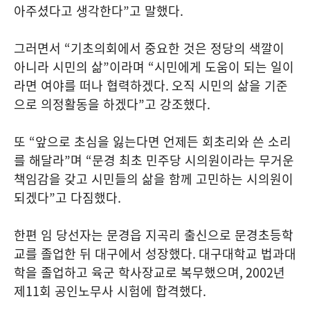
아주셨다고 생각한다
”
고 말했다
.
그러면서
“
기초의회에서 중요한 것은 정당의 색깔이
아니라 시민의 삶
”
이라며
“
시민에게 도움이 되는 일이
라면 여야를 떠나 협력하겠다
.
오직 시민의 삶을 기준
으로 의정활동을 하겠다
”
고 강조했다
.
또
“
앞으로 초심을 잃는다면 언제든 회초리와 쓴 소리
를 해달라
”
며
“
문경 최초 민주당 시의원이라는 무거운
책임감을 갖고 시민들의 삶을 함께 고민하는 시의원이
되겠다
”
고 다짐했다
.
한편 임 당선자는 문경읍 지곡리 출신으로 문경초등학
교를 졸업한 뒤 대구에서 성장했다
.
대구대학교 법과대
학을 졸업하고 육군 학사장교로 복무했으며
, 2002
년
제
11
회 공인노무사 시험에 합격했다
.