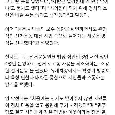
고 파란 옷을 입었느냐
’, ‘
사람은 멀쩡한데 왜 민주당이
냐
’
고 묻기도 했다
”
며
“
시의원이 되기 위해 정치적 소
신을 바꿀 수는 없다고 생각했다
”
고 말했다
.
이어
“
문경 시민들의 보수 성향을 확인하면서도 관행
적인 선거운동 대신 시민 속으로 들어가는 새로운 방
식을 선택했다
”
고 설명했다
.
실제로 그는 선거운동원을 법정 정원인
8
명 대신 청년
4
명만 운영하고
,
선거 로고송 사용을 최소화하는
‘
조용
한 선거운동
’
을 펼쳤다
.
유세차량에서도 확성기 방송보
다 육성 연설과 대화를 중심으로 시민들과 소통하는
방식을 택했다
.
임 당선자는
“
처음에는 인사도 받아주지 않던 시민들
이 점차 마음을 열고 응원해 주기 시작했다
”
며
“
민주
당도 결국 시민들과 같은 평범한 이웃이라는 점을 알