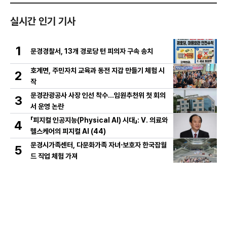
실시간 인기 기사
1
문경경찰서, 13개 경로당 턴 피의자 구속 송치
호계면, 주민자치 교육과 동전 지갑 만들기 체험 시
2
작
문경관광공사 사장 인선 착수…임원추천위 첫 회의
3
서 운영 논란
「피지컬 인공지능(Physical AI) 시대」: Ⅴ. 의료와
4
헬스케어의 피지컬 AI (44)
문경시가족센터, 다문화가족 자녀⋅보호자 한국잡월
5
드 직업 체험 가져