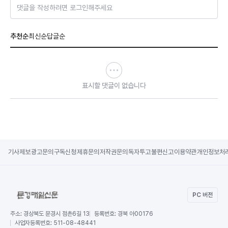
댓글을 작성하려면 로그인해주세요
추천순
최신순
답글순
표시할 댓글이 없습니다
기사제보
광고문의
구독신청
제휴문의
저작권문의
독자투고
불편신고
이용약관
개인정보처
PC 버전
주소:
경상북도 문경시 점촌6길 13
등록번호:
경북 아00176
사업자등록번호:
511-08-48441