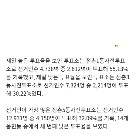
제일 높은 투표율을 보인 투표소는 점촌
1
동사전투표
소로 선거인수
4,738
명 중
2,612
명이 투표해
55.13%
를 기록했고
,
제일 낮은 투표율을 보인 투표소는 점촌
3
동사전투표소로 선거인수
7,324
명 중
2,214
명이 투표
해
30.22%
였다
.
선거인이 가장 많은 점촌
5
동사전투표소는 선거인수
12,931
명 중
4,150
명이 투표해
32.09%
를 기록
, 14
개
읍면동 중에서 세 번째 낮은 투표율을 보였다
.