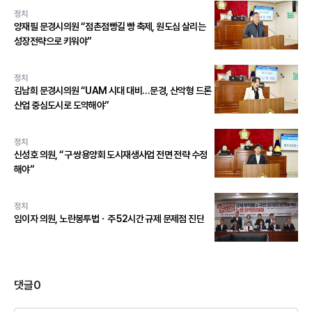
정치
양재필 문경시의원 “점촌점빵길 빵 축제, 원도심 살리는
성장전략으로 키워야”
정치
김남희 문경시의원 “UAM 시대 대비…문경, 산악형 드론
산업 중심도시로 도약해야”
정치
신성호 의원, “구 쌍용양회 도시재생사업 전면 전략 수정
해야”
정치
임이자 의원, 노란봉투법ㆍ주 52시간 규제 문제점 진단
댓글
0