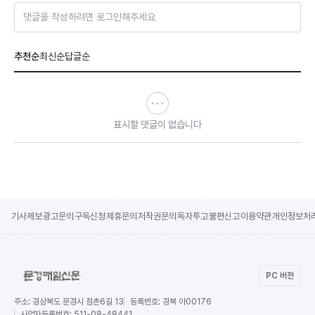
댓글을 작성하려면 로그인해주세요
추천순
최신순
답글순
표시할 댓글이 없습니다
기사제보
광고문의
구독신청
제휴문의
저작권문의
독자투고
불편신고
이용약관
개인정보처
PC 버전
주소:
경상북도 문경시 점촌6길 13
등록번호:
경북 아00176
사업자등록번호:
511-08-48441