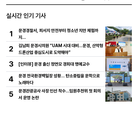
실시간 인기 기사
문경경찰서, 피서지 안전부터 청소년 치안 체험까
1
지…
김남희 문경시의원 “UAM 시대 대비…문경, 산악형
2
드론산업 중심도시로 도약해야”
3
[인터뷰] 문경 출신 정연모 경희대 명예교수
문경 전국환경백일장 성황… 탄소중립을 문학으로
4
노래하다
문경관광공사 사장 인선 착수…임원추천위 첫 회의
5
서 운영 논란