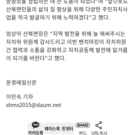
방향성을 정립하는 데 큰 도움이 되었다
”
며
“
앞으로도
산북면민들의 삶의 질 향상을 위해 다양한 주민자치사
업을 적극 발굴하기 위해 노력하겠다
”
고 했다
.
엄상익 산북면장은
“
지역 발전을 위해 늘 애써주시는
자치위 위원께 감사드리고 이번 벤치마킹이 자치위원
간 협력과 소통을 강화하고 자치공동체 발전에 밑거름
이 되기를 바란다
”
고 했다
.
문경매일신문
이민숙 기자
shms2015@daum.net
페이스북
트위터
카카오톡
밴드
URL복사