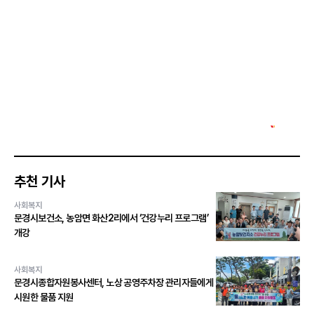
추천 기사
사회복지
문경시보건소, 농암면 화산2리에서 ‘건강누리 프로그램’
개강
사회복지
문경시종합자원봉사센터, 노상 공영주차장 관리자들에게
시원한 물품 지원