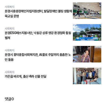
사회복지
문경시중증장애인자립지원센터, 발달장애인 볼링 생활체
육교실 운영
사회복지
문경ESG애쓰지봉사단, 낙동강 상류 영강 환경정화 활동
펼쳐
사회복지
문경시 흥덕종합사회복지관, AI콜로 주말까지 촘촘한 노
인 돌봄
사회복지
가은읍 바르게, 출산 축하 선물 전달
댓글
0