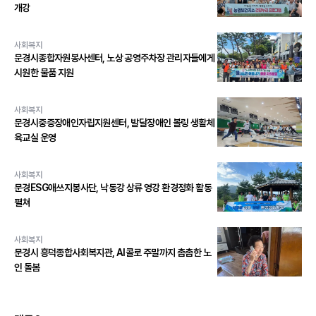
개강
사회복지
문경시종합자원봉사센터, 노상 공영주차장 관리자들에게
시원한 물품 지원
사회복지
문경시중증장애인자립지원센터, 발달장애인 볼링 생활체
육교실 운영
사회복지
문경ESG애쓰지봉사단, 낙동강 상류 영강 환경정화 활동
펼쳐
사회복지
문경시 흥덕종합사회복지관, AI콜로 주말까지 촘촘한 노
인 돌봄