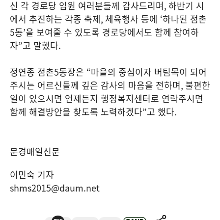
신 각 경로당 임원 여러분들께 감사드리며
,
하반기 시
에서 추진하는 각종 축제
,
체육행사 등에
‘
하나된 점촌
5
동
’
을 보여줄 수 있도록 경로당에서도 함께 참여하
자
”
고 말했다
.
정연종 점촌
5
동장은
“
마을의 중심이자 버팀목이 되어
주시는 어르신들께 깊은 감사의 마음을 전하며
,
불편한
일이 있으시면 언제든지 행정복지센터로 연락주시면
함께 해결방안을 찾도록 노력하겠다
”
고 했다
.
문경매일신문
이민숙 기자
shms2015@daum.net