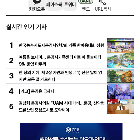
페이스북
트위터
카카오톡
밴드
URL복사
실시간 인기 기사
1
한국농촌지도자문경시연합회 가족 한마음대회 성황
여름을 보내며… 문경시가족센터 어린이 물놀이터
2
9일 운영 마무리
한 장의 지혜. 제2장 자연과 인생. 11) 산은 말이 없
3
지만 모든 걸 가르친다
4
[기고] 문경은 급하다
김남희 문경시의원 “UAM 시대 대비…문경, 산악형
5
드론산업 중심도시로 도약해야”