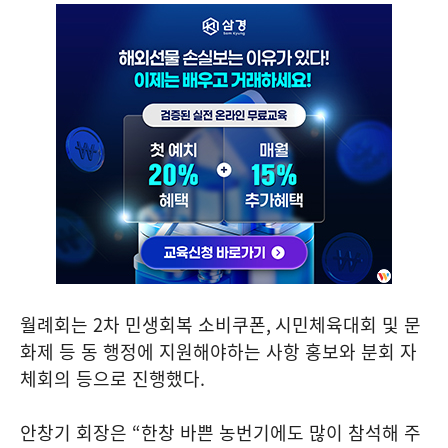
월례회는
2
차 민생회복 소비쿠폰
,
시민체육대회 및 문
화제 등 동 행정에 지원해야하는 사항 홍보와 분회 자
체회의 등으로 진행했다
.
안창기 회장은
“
한창 바쁜 농번기에도 많이 참석해 주