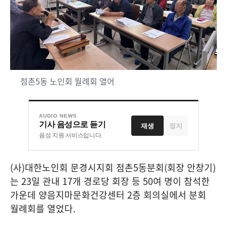
점촌5동 노인회 월례회 열어
AUDIO NEWS
기사 음성으로 듣기
재생
정지
음성 지원 서비스입니다.
(
사
)
대한노인회 문경시지회 점촌
5
동분회
(
회장 안창기
)
는
23
일 관내
17
개 경로당 회장 등
50
여 명이 참석한
가운데 양음지마문화건강센터
2
층 회의실에서 분회
월례회를 열었다
.