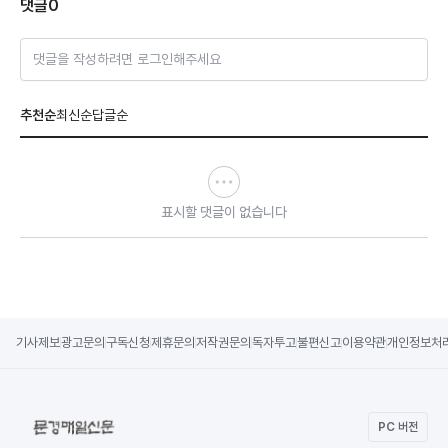
댓글
0
댓글을 작성하려면 로그인해주세요
추천순
최신순
답글순
표시할 댓글이 없습니다
기사제보
광고문의
구독신청
제휴문의
저작권문의
독자투고
불편신고
이용약관
개인정보처
PC 버전