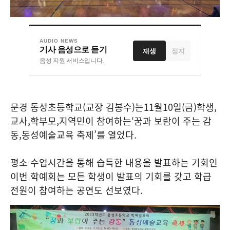
AUDIO NEWS
기사 음성으로 듣기
재생
정지
음성 지원 서비스입니다.
문경 동성초등학교
(
교장 김봉수
)
는
11
월
10
일
(
금
)
학생
,
교사
,
학부모
,
지역민이 참여하는
‘
꿈과 보람이 주는 감
동
,
동성예술교육 축제
’
를 열었다
.
평소 수업시간을 통해 습득한 내용을 발표하는 기회인
이번 학예회는 모든 학생이 발표의 기회를 갖고 학급
전원이 참여하는 공연도 선보였다
.