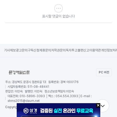
표시할 댓글이 없습니다
기사제보
광고문의
구독신청
제휴문의
저작권문의
독자투고
불편신고
이용약관
개인정보처
PC 버전
주소:
경상북도 문경시 점촌6길 13
등록번호:
경북 아00176
사업자등록번호:
511-08-48441
편집인:
이민숙
발행인:
이민숙
청소년보호책임자:
이민숙
대표전화:
010-5896-3393 │팩스 : 054.554.3393│E-mail :
shms2015@daum.net
RSS
Copy
right by 문경매일신문,
All Rights Reserved.