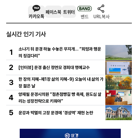
페이스북
트위터
카카오톡
밴드
URL복사
실시간 인기 기사
소나기 뒤 문경 하늘 수놓은 무지개… “희망과 행운
1
의 징검다리”
2
[인터뷰] 문경 출신 정연모 경희대 명예교수
한 장의 지혜-제1장 삶의 지혜-9) 오늘이 내 삶의 가
3
장 젊은 날
양재필 문경시의원 “점촌점빵길 빵 축제, 원도심 살
4
리는 성장전략으로 키워야”
5
운강과 박열의 고장 문경에 ‘경성역’ 재현 논란