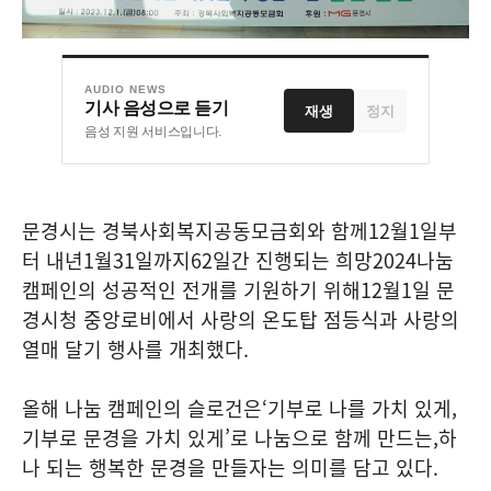
AUDIO NEWS
기사 음성으로 듣기
재생
정지
음성 지원 서비스입니다.
문경시는 경북사회복지공동모금회와 함께
12
월
1
일부
터 내년
1
월
31
일까지
62
일간 진행되는 희망
2024
나눔
캠페인의 성공적인 전개를 기원하기 위해
12
월
1
일 문
경시청 중앙로비에서 사랑의 온도탑 점등식과 사랑의
열매 달기 행사를 개최했다
.
올해 나눔 캠페인의 슬로건은
‘
기부로 나를 가치 있게
,
기부로 문경을 가치 있게
’
로 나눔으로 함께 만드는
,
하
나 되는 행복한 문경을 만들자는 의미를 담고 있다
.