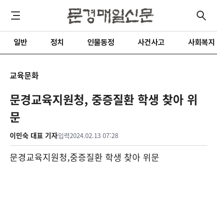
일반
정치
인물동정
사건사고
사회복지
교육문화
문경교육지원청, 중증질환 학생 찾아 위
문
이민숙 대표 기자
입력
2024.02.13 07:28
문경교육지원청
,
중증질환 학생 찾아 위문