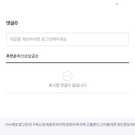
댓글
0
댓글을 작성하려면 로그인해주세요
추천순
최신순
답글순
표시할 댓글이 없습니다
기사제보
광고문의
구독신청
제휴문의
저작권문의
독자투고
불편신고
이용약관
개인정보처