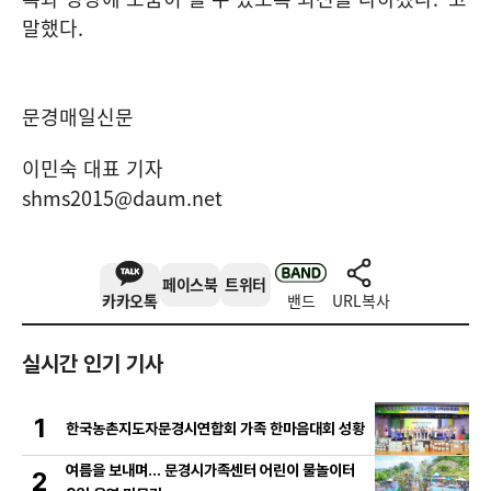
말했다
.
문경매일신문
이민숙 대표 기자
shms2015@daum.net
페이스북
트위터
카카오톡
밴드
URL복사
실시간 인기 기사
1
한국농촌지도자문경시연합회 가족 한마음대회 성황
여름을 보내며… 문경시가족센터 어린이 물놀이터
2