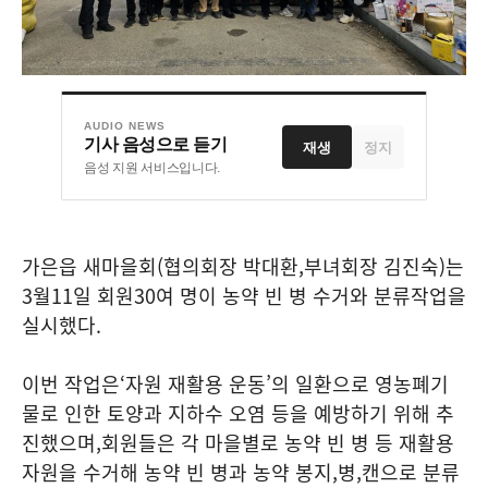
AUDIO NEWS
기사 음성으로 듣기
재생
정지
음성 지원 서비스입니다.
가은읍 새마을회
(
협의회장 박대환
,
부녀회장 김진숙
)
는
3
월
11
일 회원
30
여 명이 농약 빈 병 수거와 분류작업을
실시했다
.
이번 작업은
‘
자원 재활용 운동
’
의 일환으로 영농폐기
물로 인한 토양과 지하수 오염 등을 예방하기 위해 추
진했으며
,
회원들은 각 마을별로 농약 빈 병 등 재활용
자원을 수거해 농약 빈 병과 농약 봉지
,
병
,
캔으로 분류