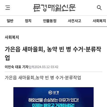
일반
정치
인물동정
사건사고
사회복지
사회복지
가은읍 새마을회, 농약 빈 병 수거-분류작
업
이민숙 대표 기자
입력
2024.03.12 03:42
가은읍 새마을회
,
농약 빈 병 수거
-
분류작업