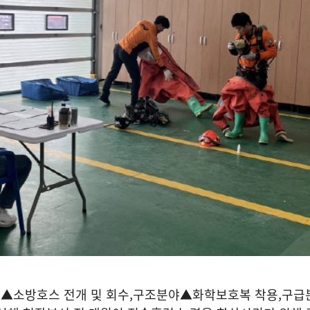
야
▲
소방호스 전개 및 회수
,
구조분야
▲
화학보호복 착용
,
구급