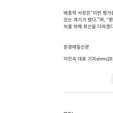
배종혁 서장은
“
이번 평가
있는 계기가 됐다
.”
며
, “
평
처를 위해 최선을 다하겠
문경매일신문
이민숙 대표 기자
shms20