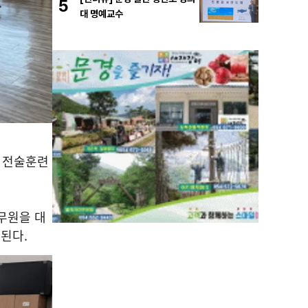
5
대 명예교수
 전술훈련
무원을 대
행된다
.