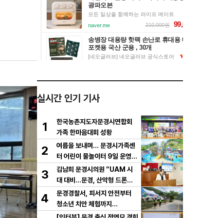
실시간 인기 기사
한국농촌지도자문경시연합회
1
가족 한마음대회 성황
여름을 보내며… 문경시가족센
2
터 어린이 물놀이터 9일 운영
마무리
김남희 문경시의원 “UAM 시
3
대 대비…문경, 산악형 드론산
업 중심도시로 도약해야”
문경경찰서, 피서지 안전부터
4
청소년 치안 체험까지…
[인터뷰] 문경 출신 정연모 경희