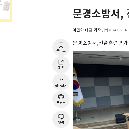
문경소방서,
이민숙 대표 기자
입력
2024.03.14 
문경소방서
,
전술훈련평가
북마크
공유
가
글자크기
프린트
댓글