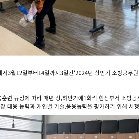
에서
3
월
12
일부터
14
일까지
3
일간
‘2024
년 상반기 소방공무원
훈련 규정에 따라 매년 상
,
하반기에
1
회씩 현장부서 소방공
장 대응 능력과 개인별 기술
,
응용능력을 평가하기 위해 시