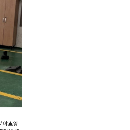
분야
▲
영