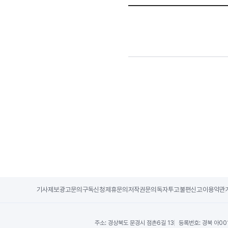
기사제보
광고문의
구독신청
제휴문의
저작권문의
독자투고
불편신고
이용약관
주소:
경상북도 문경시 점촌6길 13
등록번호:
경북 아00