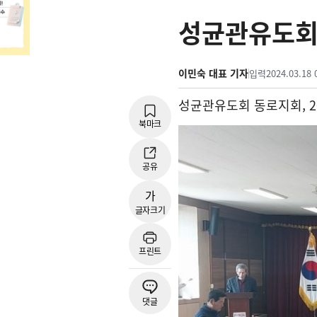
성균관유도회 
이민숙 대표 기자
입력
2024.03.18 
성균관유도회 동로지회
, 
북마크
공유
가
글자크기
프린트
댓글