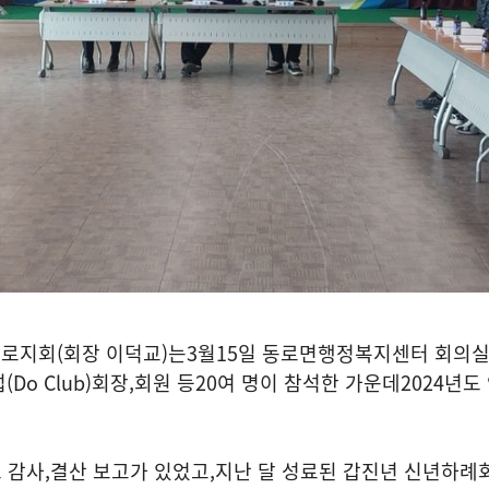
동로지회
(
회장 이덕교
)
는
3
월
15
일 동로면행정복지센터 회의실
럽
(Do Club)
회장
,
회원 등
20
여 명이 참석한 가운데
2024
년도
 감사
,
결산 보고가 있었고
,
지난 달 성료된 갑진년 신년하례