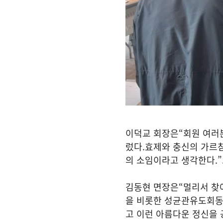
이덕교 회장은
“
회원 여러
렀다
.
효제와 충신의 가르
의 소임이라고 생각한다
.”
김동현 면장은
“
멀리서 찾
을 비롯한 성균관유도회동
고 이런 아름다운 정신을