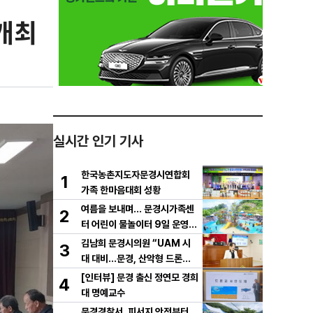
개최
실시간 인기 기사
한국농촌지도자문경시연합회
1
가족 한마음대회 성황
여름을 보내며… 문경시가족센
2
터 어린이 물놀이터 9일 운영
마무리
김남희 문경시의원 “UAM 시
3
대 대비…문경, 산악형 드론산
업 중심도시로 도약해야”
[인터뷰] 문경 출신 정연모 경희
4
대 명예교수
문경경찰서, 피서지 안전부터