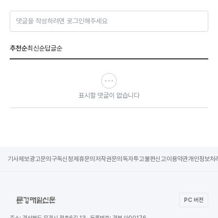
댓글을 작성하려면 로그인해주세요
추천순
최신순
답글순
표시할 댓글이 없습니다
기사제보
광고문의
구독신청
제휴문의
저작권문의
독자투고
불편신고
이용약관
개인정보처
PC 버전