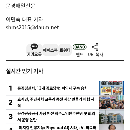
문경매일신문
이민숙 대표 기자
shms2015@daum.net
페이스북
트위터
카카오톡
밴드
URL복사
실시간 인기 기사
1
문경경찰서, 13개 경로당 턴 피의자 구속 송치
호계면, 주민자치 교육과 동전 지갑 만들기 체험 시
2
작
문경관광공사 사장 인선 착수…임원추천위 첫 회의
3
서 운영 논란
「피지컬 인공지능(Physical AI) 시대」: Ⅴ. 의료와