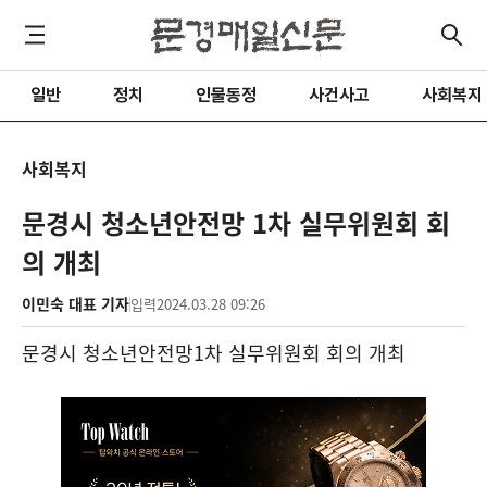
일반
정치
인물동정
사건사고
사회복지
사회복지
문경시 청소년안전망 1차 실무위원회 회
의 개최
이민숙 대표 기자
입력
2024.03.28 09:26
문경시 청소년안전망
1
차 실무위원회 회의 개최