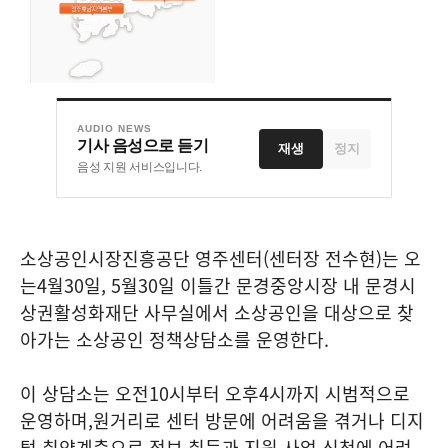
AUDIO NEWS
기사 음성으로 듣기
재생
정지
음성 지원 서비스입니다.
소상공인시장진흥공단 영주센터
(
센터장 전수현
)
는 오
는
4
월
30
일
, 5
월
30
일 이틀간 문경중앙시장 내 문경시
상권활성화재단 사무실에서 소상공인을 대상으로 찾
아가는 소상공인 정책상담소를 운영한다
.
이 상담소는 오전
10
시부터 오후
4
시까지 시범적으로
운영하며
,
원거리로 센터 방문에 어려움을 겪거나 디지
털 취약계층으로 정보 취득과 지원 사업 신청에 어려