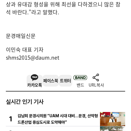
상과 유대감 형성을 위해 최선을 다하겠으니 많은 참
석 바란다
.”
라고 말했다
.
문경매일신문
이민숙 대표 기자
shms2015@daum.net
페이스북
트위터
카카오톡
밴드
URL복사
실시간 인기 기사
김남희 문경시의원 “UAM 시대 대비…문경, 산악형
1
드론산업 중심도시로 도약해야”