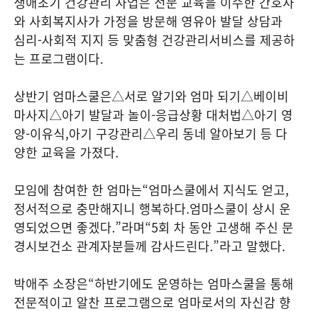
생애초기 건강관리 사업은 전문 교육을 이수한 간호사
와 사회복지사가 가정을 방문해 영유아 발달 상담과
심리
-
사회적 지지 등 맞춤형 건강관리서비스를 제공하
는 프로그램이다
.
상반기 엄마스쿨은
△
서로 알기와 엄마 되기
△
베이비
마사지
△
아기 발달과 놀이
-
응급상황 대처법
△
아기 영
양
-
이유식
,
아기 구강관리
△
우리 동네 알아보기 등 다
양한 교육을 가졌다
.
모임에 참여한 한 엄마는
“
엄마스쿨에서 지식도 얻고
,
정서적으로 충만해지니 행복하다
.
엄마스쿨이 상시 운
영되었으면 좋겠다
.”
라며
“5
회 차 동안 고생해 주신 문
경시보건소 관계자분들께 감사드린다
.”
라고 말했다
.
박애주 소장은
“
하반기에도 운영하는 엄마스쿨을 통해
전문적이고 알찬 프로그램으로 엄마로서의 자신감 향