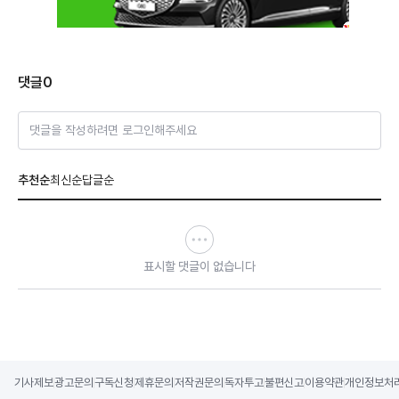
댓글
0
댓글을 작성하려면 로그인해주세요
추천순
최신순
답글순
표시할 댓글이 없습니다
기사제보
광고문의
구독신청
제휴문의
저작권문의
독자투고
불편신고
이용약관
개인정보처