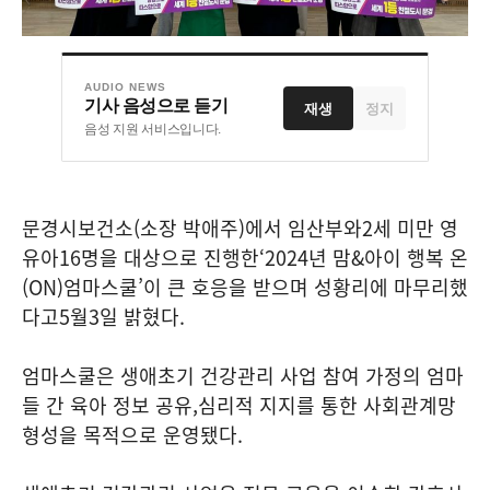
AUDIO NEWS
기사 음성으로 듣기
재생
정지
음성 지원 서비스입니다.
문경시보건소
(
소장 박애주
)
에서 임산부와
2
세 미만 영
유아
16
명을 대상으로 진행한
‘2024
년 맘
&
아이 행복 온
(ON)
엄마스쿨
’
이 큰 호응을 받으며 성황리에 마무리했
다고
5
월
3
일 밝혔다
.
엄마스쿨은 생애초기 건강관리 사업 참여 가정의 엄마
들 간 육아 정보 공유
,
심리적 지지를 통한 사회관계망
형성을 목적으로 운영됐다
.