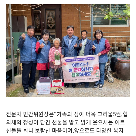
전문자 민간위원장은
“
가족의 정이 더욱 그리울
5
월
,
협
의체의 정성이 담긴 선물을 받고 밝게 웃으시는 어르
신들을 뵈니 보람찬 마음이며
,
앞으로도 다양한 복지