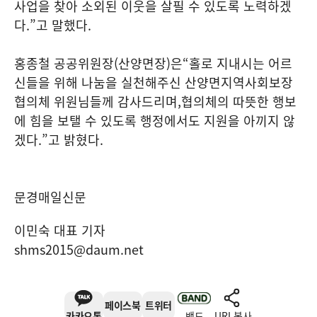
사업을 찾아 소외된 이웃을 살필 수 있도록 노력하겠
다
.”
고 말했다
.
홍종철 공공위원장
(
산양면장
)
은
“
홀로 지내시는 어르
신들을 위해 나눔을 실천해주신 산양면지역사회보장
협의체 위원님들께 감사드리며
,
협의체의 따뜻한 행보
에 힘을 보탤 수 있도록 행정에서도 지원을 아끼지 않
겠다
.”
고 밝혔다
.
문경매일신문
이민숙 대표 기자
shms2015@daum.net
페이스북
트위터
카카오톡
밴드
URL복사