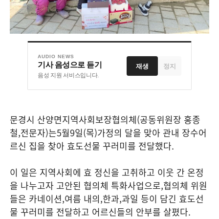
AUDIO NEWS
기사 음성으로 듣기
재생
정지
음성 지원 서비스입니다.
문경시 산양면지역사회보장협의체
(
공동위원장 홍종
철
,
전문자
)
는
5
월
9
일
(
목
)
가정의 달을 맞아 관내 장수어
르신 집을 찾아 효도선물 꾸러미를 전달했다
.
이 일은 지역사회에 효 정신을 고취하고 이웃 간 온정
을 나누고자 고안된 협의체 특화사업으로
,
협의체 위원
들은 카네이션
,
여름 내의
,
한과
,
과일 등이 담긴 효도선
물 꾸러미를 전달하고 어르신들의 안부를 살폈다
.