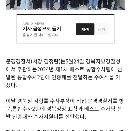
AUDIO NEWS
기사 음성으로 듣기
재생
정지
음성 지원 서비스입니다.
문경경찰서
(
서장 김정란
)
는
5
월
24
일
,
경북지방경찰청
에서 주관하는
2024
년 제
1
차 베스트 통합수사팀에 선
발된 통합수사
2
팀에 인증패를 전달하는 수여식을 가
졌다
.
이날 경북청 김형률 수사부장이 직접 문경경찰서를 방
문
,
통합수사
2
팀에 경북청장 표창과 베스트 수사팀 선
발 인증패와 수사지원비를 전달했다
.