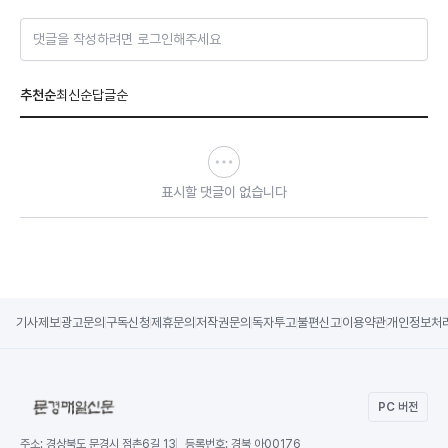
댓글을 작성하려면 로그인해주세요
추천순
최신순
답글순
표시할 댓글이 없습니다
기사제보
광고문의
구독신청
제휴문의
저작권문의
독자투고
불편신고
이용약관
개인정보처
PC 버전
주소:
경상북도 문경시 점촌6길 13
등록번호:
경북 아00176