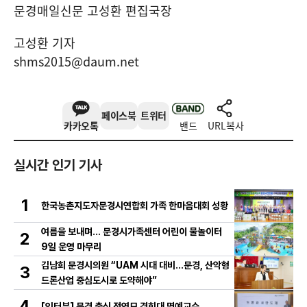
문경매일신문 고성환 편집국장
고성환 기자
shms2015@daum.net
페이스북
트위터
카카오톡
밴드
URL복사
실시간 인기 기사
1
한국농촌지도자문경시연합회 가족 한마음대회 성황
여름을 보내며… 문경시가족센터 어린이 물놀이터
2
9일 운영 마무리
김남희 문경시의원 “UAM 시대 대비…문경, 산악형
3
드론산업 중심도시로 도약해야”
4
[인터뷰] 문경 출신 정연모 경희대 명예교수