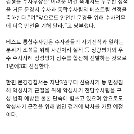
김형률 수사부장은
“
어려운 여건 속에서도 우수한 성적
을 거둔 문경서 수사과 통합수사팀의 베스트팀 선정을
축하한다
.”
며
“
앞으로도 안전한 문경을 위해 수사업무
에 더욱 만전을 기해 달라
.”
고 당부했다
.
베스트 통합수사팀은 수사관들의 사기진작과 일하는
분위기 조성을 위해 사건처리 실적 등 정량평가와 우
수 수사사례 정성평가 점수를 합산해 선발하는 것으로
1
년에
3
회 선정한다
.
한편
,
문경경찰서는 지난
3
월부터 신종사기 등 민생침
해 악성사기 근절을 위해 악성사기 전담수사팀을 구
성
,
범죄 예방은 물론 단속에 힘쓰고 있으며 앞으로도
악성사기 근절을 위해 범인 검거에 박차를 가할 예정
이다
.