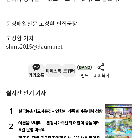
문경매일신문 고성환 편집국장
고성환 기자
shms2015@daum.net
페이스북
트위터
카카오톡
밴드
URL복사
실시간 인기 기사
1
한국농촌지도자문경시연합회 가족 한마음대회 성황
여름을 보내며… 문경시가족센터 어린이 물놀이터
2
9일 운영 마무리
한 장의 지혜. 제2장 자연과 인생. 11) 산은 말이 없