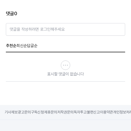
댓글
0
댓글을 작성하려면 로그인해주세요
추천순
최신순
답글순
표시할 댓글이 없습니다
기사제보
광고문의
구독신청
제휴문의
저작권문의
독자투고
불편신고
이용약관
개인정보처