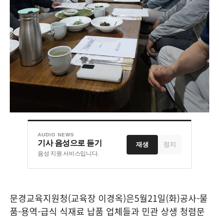
AUDIO NEWS
기사 음성으로 듣기
재생
정지
음성 지원 서비스입니다.
문경교육지원청
(
교육장 이경옥
)
은
5
월
21
일
(
화
)
공사
-
물
품
-
용역
-
급식 식재료 납품 업체들과 민관 상생 청렴문