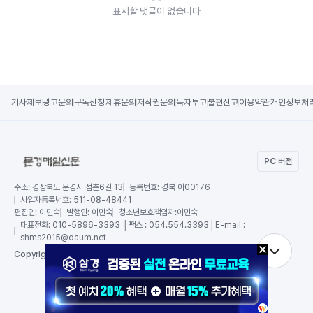
표시할 댓글이 없습니다
기사제보
광고문의
구독신청
제휴문의
저작권문의
독자투고
불편신고
이용약관
개인정보처
PC 버전
주소:
경상북도 문경시 점촌6길 13
등록번호:
경북 아00176
사업자등록번호:
511-08-48441
편집인:
이민숙
발행인:
이민숙
청소년보호책임자:
이민숙
대표전화:
010-5896-3393 │팩스 : 054.554.3393│E-mail :
shms2015@daum.net
RSS
Copy
right by 문경매일신문,
All Rights Reserved.