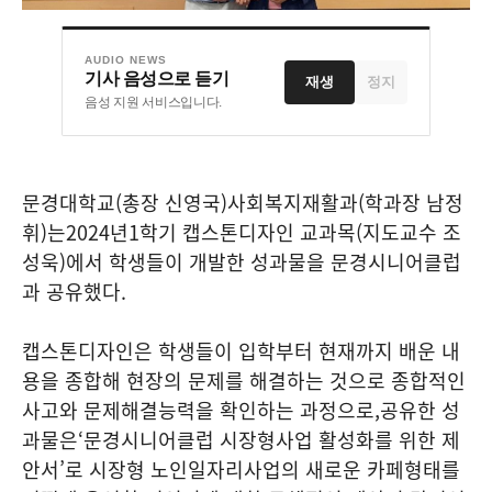
AUDIO NEWS
기사 음성으로 듣기
재생
정지
음성 지원 서비스입니다.
문경대학교
(
총장 신영국
)
사회복지재활과
(
학과장 남정
휘
)
는
2024
년
1
학기 캡스톤디자인 교과목
(
지도교수 조
성욱
)
에서 학생들이 개발한 성과물을 문경시니어클럽
과 공유했다
.
캡스톤디자인은 학생들이 입학부터 현재까지 배운 내
용을 종합해 현장의 문제를 해결하는 것으로 종합적인
사고와 문제해결능력을 확인하는 과정으로
,
공유한 성
과물은
‘
문경시니어클럽 시장형사업 활성화를 위한 제
안서
’
로 시장형 노인일자리사업의 새로운 카페형태를