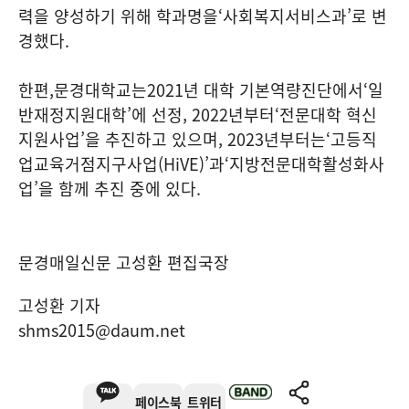
력을 양성하기 위해 학과명을
‘
사회복지서비스과
’
로 변
경했다
.
한편
,
문경대학교는
2021
년 대학 기본역량진단에서
‘
일
반재정지원대학
’
에 선정
, 2022
년부터
‘
전문대학 혁신
지원사업
’
을 추진하고 있으며
, 2023
년부터는
‘
고등직
업교육거점지구사업
(HiVE)’
과
‘
지방전문대학활성화사
업
’
을 함께 추진 중에 있다
.
문경매일신문 고성환 편집국장
고성환 기자
shms2015@daum.net
페이스북
트위터