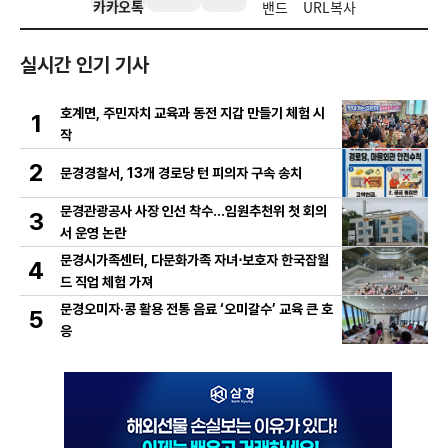
카카오톡
밴드
URL복사
실시간 인기 기사
호계면, 주민자치 교육과 동전 지갑 만들기 체험 시
1
작
2
문경경찰서, 13개 경로당 턴 피의자 구속 송치
문경관광공사 사장 인선 착수…임원추천위 첫 회의
3
서 운영 논란
문경시가족센터, 다문화가족 자녀⋅보호자 한국잡월
4
드 직업 체험 가져
문경오미자·콩 활용 전통 음료 ‘오미갈수’ 교육 큰 호
5
응