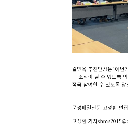
길민욱 추진단장은
“
이번
7
는 조직이 될 수 있도록 
적극 참여할 수 있도록 장
문경매일신문 고성환 편
고성환 기자
shms2015@