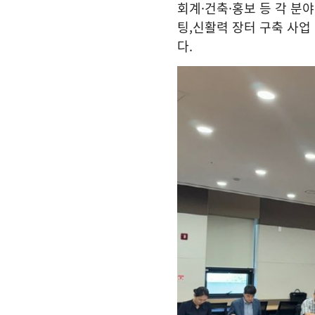
회계
·
건축
·
홍보 등 각 분
팅
,
신활력 장터 구축 사업
다
.