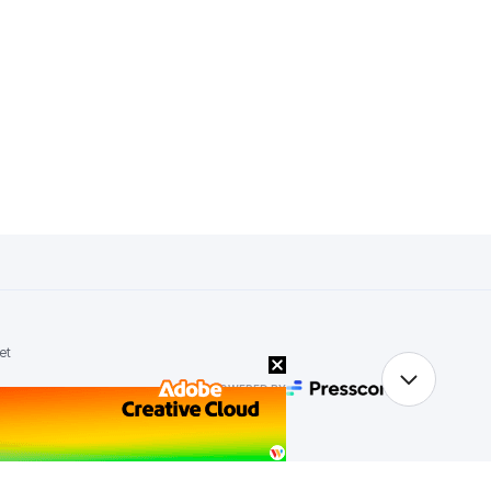
et
POWERED BY