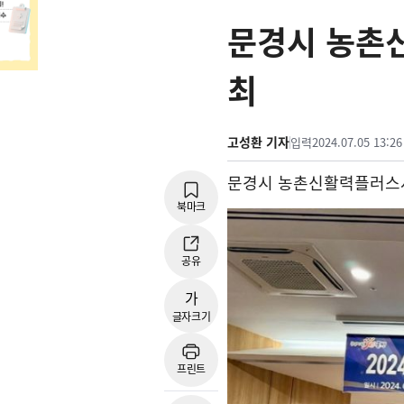
문경시 농촌신
최
고성환 기자
입력
2024.07.05 13:26
문경시 농촌신활력플러스
북마크
공유
가
글자크기
프린트