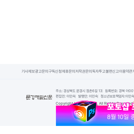
기사제보
광고문의
구독신청
제휴문의
저작권문의
독자투고
불편신고
이용약관
주소:
경상북도 문경시 점촌6길 13
등록번호:
경북 아00
편집인:
이민숙
발행인:
이민숙
청소년보호책임자:
이민
Copy
right by 문경매일신문,
All Rights Reserved.