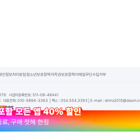
개인정보처리방침
청소년보호정책
저작권보호정책
이메일무단수집거부
176
사업자등록번호:
511-08-48441
숙
대표전화:
010-5896-3393 │팩스 : 054.554.3393│E-mail :
shms2015@daum.n
RSS