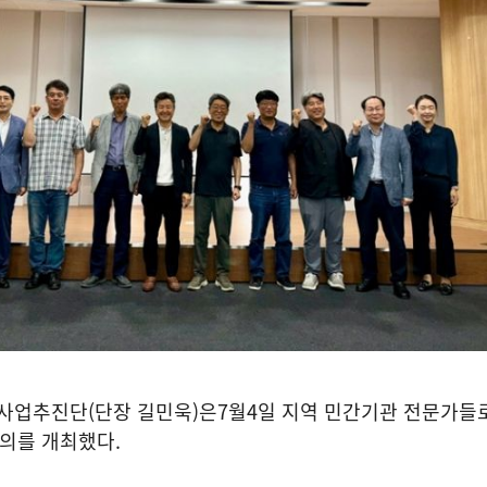
사업추진단
(
단장 길민욱
)
은
7
월
4
일 지역 민간기관 전문가들
회의를 개최했다
.