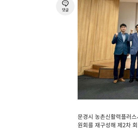
댓글
문경시 농촌신활력플러스
원회를 재구성해 제
2
차 