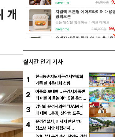
 개
실시간 인기 기사
한국농촌지도자문경시연합회
1
가족 한마음대회 성황
여름을 보내며… 문경시가족센
2
터 어린이 물놀이터 9일 운영
마무리
김남희 문경시의원 “UAM 시
3
대 대비…문경, 산악형 드론산
업 중심도시로 도약해야”
문경경찰서, 피서지 안전부터
4
청소년 치안 체험까지…
[인터뷰] 문경 출신 정연모 경희