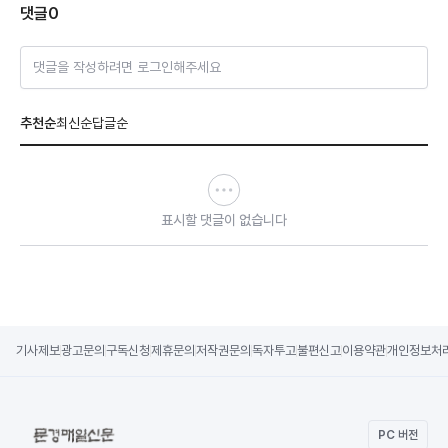
댓글
0
댓글을 작성하려면 로그인해주세요
추천순
최신순
답글순
표시할 댓글이 없습니다
기사제보
광고문의
구독신청
제휴문의
저작권문의
독자투고
불편신고
이용약관
개인정보처
PC 버전