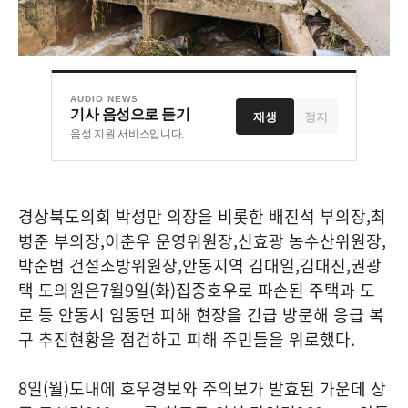
AUDIO NEWS
기사 음성으로 듣기
재생
정지
음성 지원 서비스입니다.
경상북도의회 박성만 의장을 비롯한 배진석 부의장
,
최
병준 부의장
,
이춘우 운영위원장
,
신효광 농수산위원장
,
박순범 건설소방위원장
,
안동지역 김대일
,
김대진
,
권광
택 도의원은
7
월
9
일
(
화
)
집중호우로 파손된 주택과 도
로 등 안동시 임동면 피해 현장을 긴급 방문해 응급 복
구 추진현황을 점검하고 피해 주민들을 위로했다
.
8
일
(
월
)
도내에 호우경보와 주의보가 발효된 가운데 상