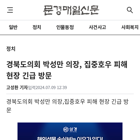
일반
정치
인물동정
사건사고
사회복지
정치
경북도의회 박성만 의장, 집중호우 피해
현장 긴급 방문
고성환 기자
입력
2024.07.09 12:39
경북도의회 박성만 의장
,
집중호우 피해 현장 긴급 방
문