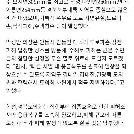
주 모서면
309mm
를 최고로 의성 다인면
260mm,
안동
와룡면
254mm
등 경북북부내륙 지역을 중심으로 많은
비가 내렸으며
,
기록적 폭우로 도로 사면유실
,
도로파
손
,
낙석피해
,
주택침수 등이 발생했다
.
박성만 의장은 안동시 임동면 대곡리 도로파손
,
정전
피해 발생한 장소를 방문해
“
수해로 피해를 받은 주민
들의 참담한 심정을 무슨 말로 위로해 드릴지 모르겠
다
.”
면서
, “
빠른 시일 내 응급복구를 완료해 일상을 되
찾으실 수 있도록 지역구 김대일
,
김대진
,
권광택 도의
원과 협력해서 도의회 차원에서 적극 지원하겠다
.”
고
말했다
.
한편
,
경북도의회는 집행부에 집중호우로 인한 피해조
사와 응급복구를 조속히 완료하고
,
피해 규모에 따른
보상과 추가 피해 발생이 없도록 살필 것을 당부했다
.