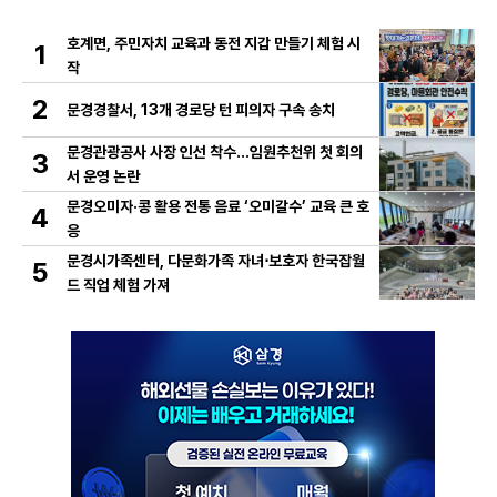
호계면, 주민자치 교육과 동전 지갑 만들기 체험 시
1
작
2
문경경찰서, 13개 경로당 턴 피의자 구속 송치
문경관광공사 사장 인선 착수…임원추천위 첫 회의
3
서 운영 논란
문경오미자·콩 활용 전통 음료 ‘오미갈수’ 교육 큰 호
4
응
문경시가족센터, 다문화가족 자녀⋅보호자 한국잡월
5
드 직업 체험 가져