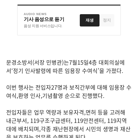
AUDIO NEWS
기사 음성으로 듣기
재생
정지
음성 지원 서비스입니다.
문경소방서
(
서장 민병관
)
는
7
월
15
일
4
층 대회의실에
서
‘
정기 인사발령에 따른 임용장 수여식
’
을 가졌다
.
이번 행사는 전입자
27
명과 보직간부에 대해 임용장 수
여식
,
환영 인사
,
기념촬영 순으로 진행했다
.
전입자들은 업무 역량과 보유자격
,
면허 등을 고려해
내근부서
, 119
구조구급센터
, 119
안전센터
, 119
지역
대에 배치되며
,
각종 재난현장에서 시민의 생명과 재산
을 보호하는 업무를 수행하게 된다
.