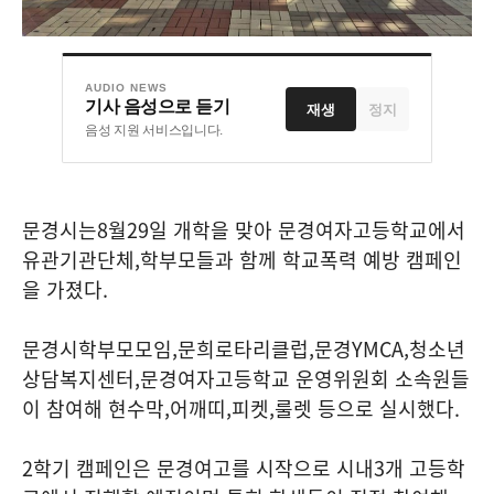
AUDIO NEWS
기사 음성으로 듣기
재생
정지
음성 지원 서비스입니다.
문경시는
8
월
29
일 개학을 맞아 문경여자고등학교에서
유관기관단체
,
학부모들과 함께 학교폭력 예방 캠페인
을 가졌다
.
문경시학부모모임
,
문희로타리클럽
,
문경
YMCA,
청소년
상담복지센터
,
문경여자고등학교 운영위원회 소속원들
이 참여해 현수막
,
어깨띠
,
피켓
,
룰렛 등으로 실시했다
.
2
학기 캠페인은 문경여고를 시작으로 시내
3
개 고등학