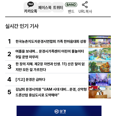
페이스북
트위터
카카오톡
밴드
URL복사
실시간 인기 기사
1
한국농촌지도자문경시연합회 가족 한마음대회 성황
여름을 보내며… 문경시가족센터 어린이 물놀이터
2
9일 운영 마무리
한 장의 지혜. 제2장 자연과 인생. 11) 산은 말이 없
3
지만 모든 걸 가르친다
4
[기고] 문경은 급하다
김남희 문경시의원 “UAM 시대 대비…문경, 산악형
5
드론산업 중심도시로 도약해야”