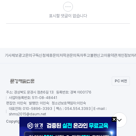
표시할 댓글이 없습니다
기사제보
광고문의
구독신청
제휴문의
저작권문의
독자투고
불편신고
이용약관
개인정보처
PC 버전
주소:
경상북도 문경시 점촌6길 13
등록번호:
경북 아00176
사업자등록번호:
511-08-48441
편집인:
이민숙
발행인:
이민숙
청소년보호책임자:
이민숙
대표전화:
010-5896-3393 │팩스 : 054.554.3393│E-mail :
shms2015@daum.net
RSS
Copy
right by 문경매일신문,
All Rights Reserved.