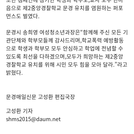
음으로 제
2
중앙경찰학교 문경 유치를 염원하는 퍼포
먼스도 벌였다
.
문경시 송희영 여성청소년과장은
“
함께해 주신 모든 기
관단체와 학부모들께 감사드리며
,
학교폭력 예방활동
으로 학생과 학부모 모두 안심하고 학업에 전념할 수
있도록 최선을 다하겠으며
,
모두가 희망하는 제
2
중앙
경찰학교 유치를 위해 시민 모두 힘을 모아 달라
.”
라고
밝혔다
.
문경매일신문 고성환 편집국장
고성환 기자
shms2015@daum.net