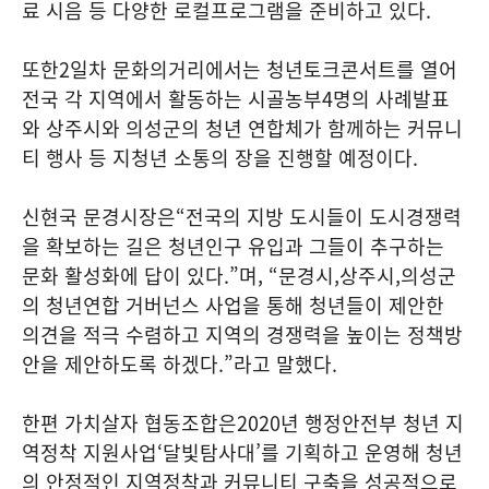
료 시음 등 다양한 로컬프로그램을 준비하고 있다
.
또한
2
일차 문화의거리에서는 청년토크콘서트를 열어
전국 각 지역에서 활동하는 시골농부
4
명의 사례발표
와 상주시와 의성군의 청년 연합체가 함께하는 커뮤니
티 행사 등 지청년 소통의 장을 진행할 예정이다
.
신현국 문경시장은
“
전국의 지방 도시들이 도시경쟁력
을 확보하는 길은 청년인구 유입과 그들이 추구하는
문화 활성화에 답이 있다
.”
며
, “
문경시
,
상주시
,
의성군
의 청년연합 거버넌스 사업을 통해 청년들이 제안한
의견을 적극 수렴하고 지역의 경쟁력을 높이는 정책방
안을 제안하도록 하겠다
.”
라고 말했다
.
한편 가치살자 협동조합은
2020
년 행정안전부 청년 지
역정착 지원사업
‘
달빛탐사대
’
를 기획하고 운영해 청년
의 안정적인 지역정착과 커뮤니티 구축을 성공적으로