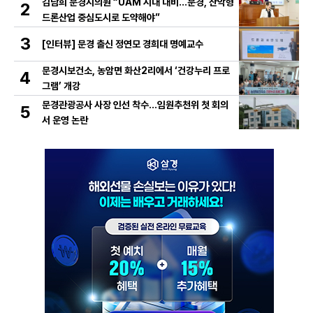
김남희 문경시의원 “UAM 시대 대비…문경, 산악형
2
드론산업 중심도시로 도약해야”
3
[인터뷰] 문경 출신 정연모 경희대 명예교수
문경시보건소, 농암면 화산2리에서 ‘건강누리 프로
4
그램’ 개강
문경관광공사 사장 인선 착수…임원추천위 첫 회의
5
서 운영 논란