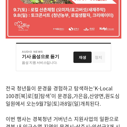
AUDIO NEWS
기사 음성으로 듣기
재생
정지
음성 지원 서비스입니다.
전국 청년들이 문경을 경험하고 탐색하는
‘K-Local
100
경
[
북
]
로
[
컬
]
탐색
’
이 문경읍
,
가은읍
,
산양면
,
원도심
일원에서 오는
9
월
7
일
(
토
)
과
8
일
(
일
)
개최된다
.
이번 행사는 경북청년 거버넌스 지원사업의 일환으로
경북 내 인구소멸 지역인 문경시
-
상주시
-
의성군
3
개 시