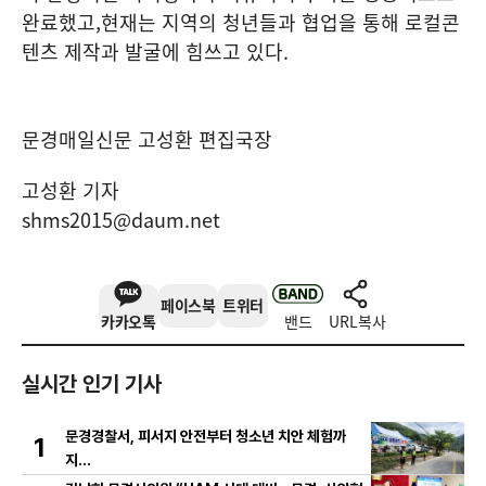
완료했고
,
현재는 지역의 청년들과 협업을 통해 로컬콘
텐츠 제작과 발굴에 힘쓰고 있다
.
문경매일신문 고성환 편집국장
고성환 기자
shms2015@daum.net
페이스북
트위터
카카오톡
밴드
URL복사
실시간 인기 기사
문경경찰서, 피서지 안전부터 청소년 치안 체험까
1
지…