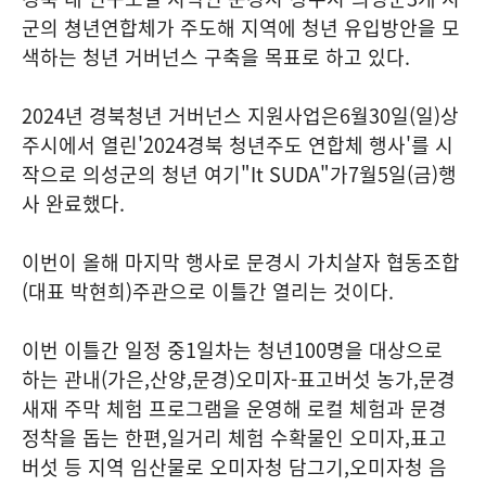
군의 쳥년연합체가 주도해 지역에 청년 유입방안을 모
색하는 청년 거버넌스 구축을 목표로 하고 있다
.
2024
년 경북청년 거버넌스 지원사업은
6
월
30
일
(
일
)
상
주시에서 열린
'2024
경북 청년주도 연합체 행사
'
를 시
작으로 의성군의 청년 여기
"It SUDA"
가
7
월
5
일
(
금
)
행
사 완료했다
.
이번이 올해 마지막 행사로 문경시 가치살자 협동조합
(
대표 박현희
)
주관으로 이틀간 열리는 것이다
.
이번 이틀간 일정 중
1
일차는 청년
100
명을 대상으로
하는 관내
(
가은
,
산양
,
문경
)
오미자
-
표고버섯 농가
,
문경
새재 주막 체험 프로그램을 운영해 로컬 체험과 문경
정착을 돕는 한편
,
일거리 체험 수확물인 오미자
,
표고
버섯 등 지역 임산물로 오미자청 담그기
,
오미자청 음