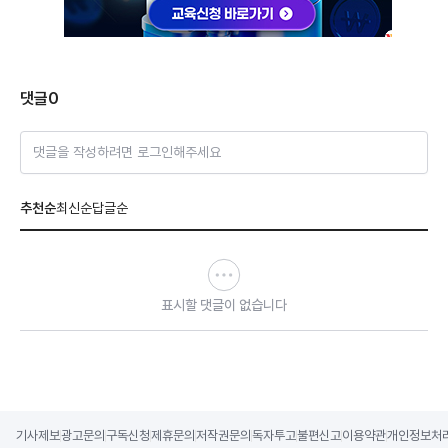
댓글
0
댓글을 작성하려면 로그인해주세요
추천순
최신순
답글순
표시할 댓글이 없습니다
기사제보
광고문의
구독신청
제휴문의
저작권문의
독자투고
불편신고
이용약관
개인정보처