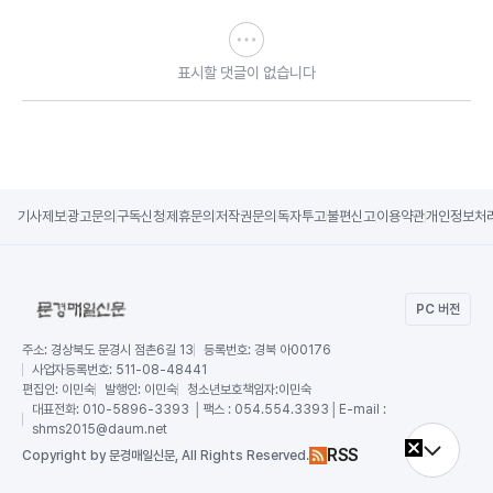
표시할 댓글이 없습니다
기사제보
광고문의
구독신청
제휴문의
저작권문의
독자투고
불편신고
이용약관
개인정보처
PC 버전
주소:
경상북도 문경시 점촌6길 13
등록번호:
경북 아00176
사업자등록번호:
511-08-48441
편집인:
이민숙
발행인:
이민숙
청소년보호책임자:
이민숙
대표전화:
010-5896-3393 │팩스 : 054.554.3393│E-mail :
shms2015@daum.net
RSS
Copy
right by 문경매일신문,
All Rights Reserved.