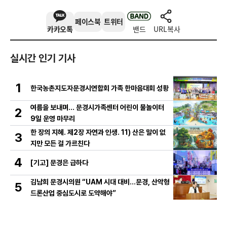
페이스북
트위터
카카오톡
밴드
URL복사
실시간 인기 기사
1
한국농촌지도자문경시연합회 가족 한마음대회 성황
여름을 보내며… 문경시가족센터 어린이 물놀이터
2
9일 운영 마무리
한 장의 지혜. 제2장 자연과 인생. 11) 산은 말이 없
3
지만 모든 걸 가르친다
4
[기고] 문경은 급하다
김남희 문경시의원 “UAM 시대 대비…문경, 산악형
5
드론산업 중심도시로 도약해야”