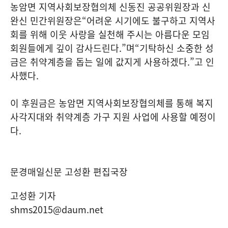
농암면 지역사회보장협의체 신동진 공공위원장과 신
완신 민간위원장은
“
어려운 시기에도 불구하고 지역사
회를 위해 이웃 사랑을 실천해 주시는 아름다운 모임
회원들에게 깊이 감사드린다
.”
며
“
기탁하신 소중한 성
금은 취약계층을 돕는 일에 값지게 사용하겠다
.”
고 인
사했다
.
이 후원금은 농암면 지역사회보장협의체를 통해 복지
사각지대와 취약계층 가구 지원 사업에 사용할 예정이
다
.
문경매일신문 고성환 편집국장
고성환 기자
shms2015@daum.net