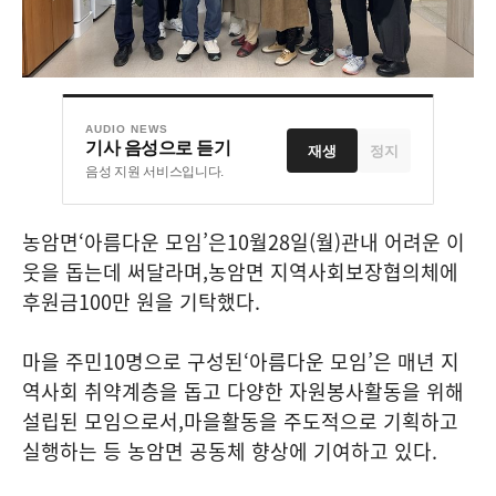
AUDIO NEWS
기사 음성으로 듣기
재생
정지
음성 지원 서비스입니다.
농암면
‘
아름다운 모임
’
은
10
월
28
일
(
월
)
관내 어려운 이
웃을 돕는데 써달라며
,
농암면 지역사회보장협의체에
후원금
100
만 원을 기탁했다
.
마을 주민
10
명으로 구성된
‘
아름다운 모임
’
은 매년 지
역사회 취약계층을 돕고 다양한 자원봉사활동을 위해
설립된 모임으로서
,
마을활동을 주도적으로 기획하고
실행하는 등 농암면 공동체 향상에 기여하고 있다
.