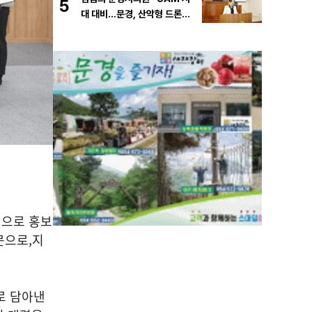
5
대 대비…문경, 산악형 드론산
업 중심도시로 도약해야”
적으로 홍보
부문으로
,
지
로 담아낸