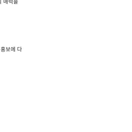
의 매력을
독
 홍보에 다