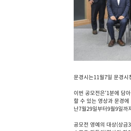
문경시는
11
월
7
일 문경시
이번 공모전은
‘1
분에 담아
할 수 있는 영상과 문경에
난
7
월
29
일부터
9
월
9
일까지
공모전 영예의 대상
(
상금
3