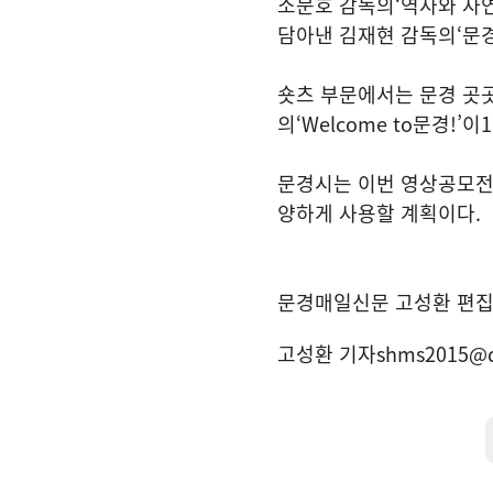
소문호 감독의
‘
역사와 자
담아낸 김재현 감독의
‘
문
숏츠 부문에서는 문경 곳
의
‘Welcome to
문경
!’
이
1
문경시는 이번 영상공모전
양하게 사용할 계획이다
.
문경매일신문 고성환 편
고성환 기자
shms2015@