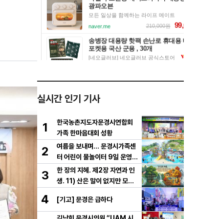
실시간 인기 기사
한국농촌지도자문경시연합회
1
가족 한마음대회 성황
여름을 보내며… 문경시가족센
2
터 어린이 물놀이터 9일 운영
마무리
한 장의 지혜. 제2장 자연과 인
3
생. 11) 산은 말이 없지만 모든
걸 가르친다
4
[기고] 문경은 급하다
김남희 문경시의원 “UAM 시