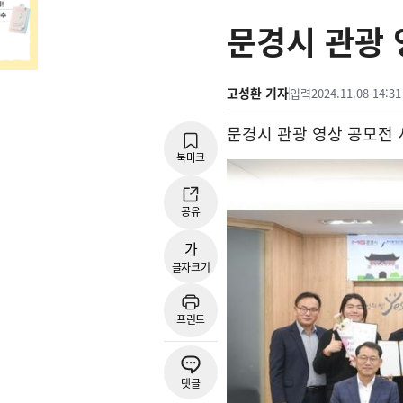
문경시 관광 
고성환 기자
입력
2024.11.08 14:31
문경시 관광 영상 공모전 
북마크
공유
가
글자크기
프린트
댓글