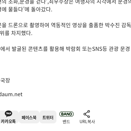
연의 조화
,
문경을 걷다
’,
최우수상은 여행자의 시각에서 문경
경에 물들다
’
에 돌아갔다
.
곳을 드론으로 촬영하여 역동적인 영상을 출품한 박수진 감
위를 차지했다
.
에서 발굴된 콘텐츠를 활용해 박람회 또는
SNS
등 관광 문경
집국장
daum.net
페이스북
트위터
카카오톡
밴드
URL복사