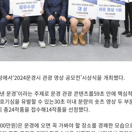
청에서
‘2024
문경시 관광 영상 공모전
’
시상식을 개최했다
.
낸 문경
’
이라는 주제로 문경 관광 콘텐츠를
59
초 안에 핵심
 호기심을 유발할 수 있는
30
초 이내 분량의 숏츠 영상 두 
 총
24
작품을 접수해
14
작품을 선정했다
.
00
만원
)
은 문경에 오면 꼭 가봐야 할 장소를 경쾌한 모습으