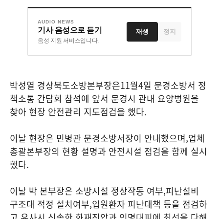
AUDIO NEWS
기사 음성으로 듣기
재생
정지
음성 지원 서비스입니다.
박성열 경상북도소방본부장은
11
월
4
일 문경소방서 정
책소통 간담회 참석에 앞서 문경시 관내 요양병원을
찾아 현장 안전관리 지도점검을 했다
.
이날 현장은 민병관 문경소방서장이 안내했으며
,
업체
총괄본부장의 현황 설명과 안전시설 점검을 함께 실시
했다
.
이날 박 본부장은 소방시설 정상작동 여부
,
피난설비
구조대 적정 설치여부
,
입원환자 피난대책 등을 점검하
고
,
유사시 신속한 화재진압과 인명대피에 최선을 다해