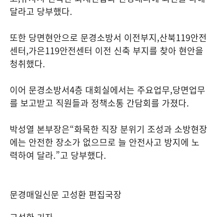
달라고 당부했다
.
또한 당면현안으로 문경소방서 이전부지
,
산북
119
안전
센터
,
가은
119
안전센터 이전 신축 부지를 찾아 현안을
청취했다
.
이어 문경소방서
4
층 대회실에서는 주요업무
,
당면업무
를 보고받고 직원들과 정책소통 간담회를 가졌다
.
박성열 본부장은
“
화목한 직장 분위기 조성과 소방현장
에는 안전한 장소가 없으므로 늘 안전사고 방지에 노
력하여 달라
.”
고 당부했다
.
문경매일신문 고성환 편집국장