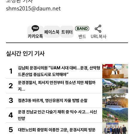
고성환 기자
shms2015@daum.net
페이스북
트위터
카카오톡
밴드
URL복사
실시간 인기 기사
김남희 문경시의원 “UAM 시대 대비…문경, 산악형
1
드론산업 중심도시로 도약해야”
문경경찰서, 피서지 안전부터 청소년 치안 체험까
2
지…
3
점촌3동 바르게, 영신유원지 자율 방범 순찰
문경 진남교 인근 다슬기 채취 중 익수 사고… 시신
4
인양
5
대한노인회 중앙회 이종찬 고문, 문경시지회 방문