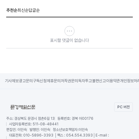
추천순
최신순
답글순
표시할 댓글이 없습니다
기사제보
광고문의
구독신청
제휴문의
저작권문의
독자투고
불편신고
이용약관
개인정보처
PC 버전
주소:
경상북도 문경시 점촌6길 13
등록번호:
경북 아00176
사업자등록번호:
511-08-48441
편집인:
이민숙
발행인:
이민숙
청소년보호책임자:
이민숙
대표전화:
010-5896-3393 │팩스 : 054.554.3393│E-mail :