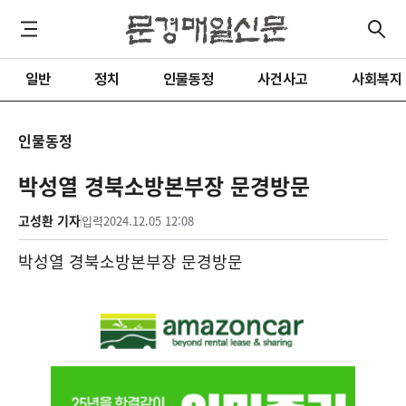
일반
정치
인물동정
사건사고
사회복지
인물동정
박성열 경북소방본부장 문경방문
고성환 기자
입력
2024.12.05 12:08
박성열 경북소방본부장 문경방문