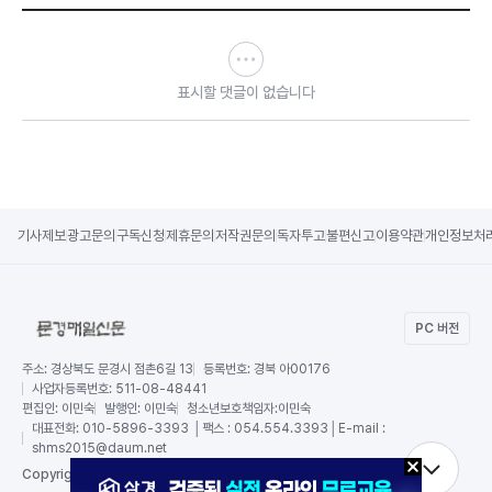
표시할 댓글이 없습니다
기사제보
광고문의
구독신청
제휴문의
저작권문의
독자투고
불편신고
이용약관
개인정보처
PC 버전
주소:
경상북도 문경시 점촌6길 13
등록번호:
경북 아00176
사업자등록번호:
511-08-48441
편집인:
이민숙
발행인:
이민숙
청소년보호책임자:
이민숙
대표전화:
010-5896-3393 │팩스 : 054.554.3393│E-mail :
shms2015@daum.net
RSS
Copy
right by 문경매일신문,
All Rights Reserved.