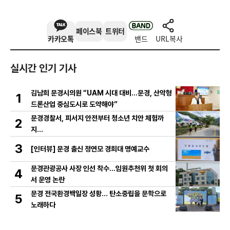
페이스북
트위터
카카오톡
밴드
URL복사
실시간 인기 기사
김남희 문경시의원 “UAM 시대 대비…문경, 산악형
1
드론산업 중심도시로 도약해야”
문경경찰서, 피서지 안전부터 청소년 치안 체험까
2
지…
3
[인터뷰] 문경 출신 정연모 경희대 명예교수
문경관광공사 사장 인선 착수…임원추천위 첫 회의
4
서 운영 논란
문경 전국환경백일장 성황… 탄소중립을 문학으로
5
노래하다