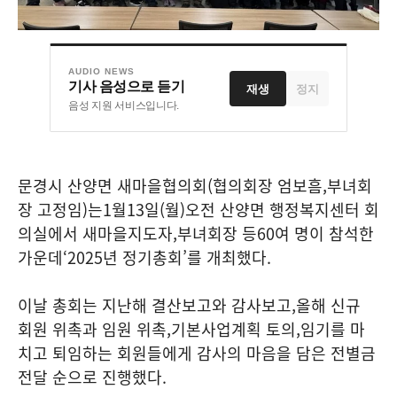
AUDIO NEWS
기사 음성으로 듣기
재생
정지
음성 지원 서비스입니다.
문경시 산양면 새마을협의회
(
협의회장 엄보흠
,
부녀회
장 고정임
)
는
1
월
13
일
(
월
)
오전 산양면 행정복지센터 회
의실에서 새마을지도자
,
부녀회장 등
60
여 명이 참석한
가운데
‘2025
년 정기총회
’
를 개최했다
.
이날 총회는 지난해 결산보고와 감사보고
,
올해 신규
회원 위촉과 임원 위촉
,
기본사업계획 토의
,
임기를 마
치고 퇴임하는 회원들에게 감사의 마음을 담은 전별금
전달 순으로 진행했다
.