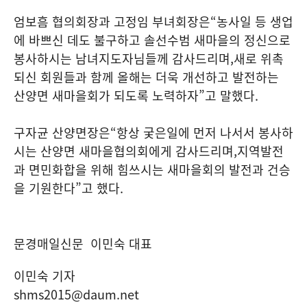
엄보흠 협의회장과 고정임 부녀회장은
“
농사일 등 생업
에 바쁘신 데도 불구하고 솔선수범 새마을의 정신으로
봉사하시는 남녀지도자님들께 감사드리며
,
새로 위촉
되신 회원들과 함께 올해는 더욱 개선하고 발전하는
산양면 새마을회가 되도록 노력하자
”
고 말했다
.
구자균 산양면장은
“
항상 궂은일에 먼저 나서서 봉사하
시는 산양면 새마을협의회에게 감사드리며
,
지역발전
과 면민화합을 위해 힘쓰시는 새마을회의 발전과 건승
을 기원한다
”
고 했다
.
문경매일신문 이민숙 대표
이민숙 기자
shms2015@daum.net