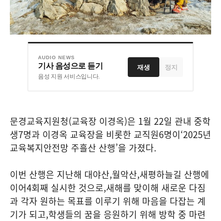
AUDIO NEWS
기사 음성으로 듣기
재생
정지
음성 지원 서비스입니다.
문경교육지원청
(
교육장 이경옥
)
은 1월
22
일 관내 중학
생
7
명과 이경옥 교육장을 비롯한 교직원
6
명이
‘2025
년
교육복지안전망 주흘산 산행
’
을 가졌다
.
이번 산행은 지난해 대야산
,
월악산
,
새평하늘길 산행에
이어
4
회째 실시한 것으로
,
새해를 맞이해 새로운 다짐
과 각자 원하는 목표를 이루기 위해 마음을 다잡는 계
기가 되고
,
학생들의 꿈을 응원하기 위해 방학 중 마련