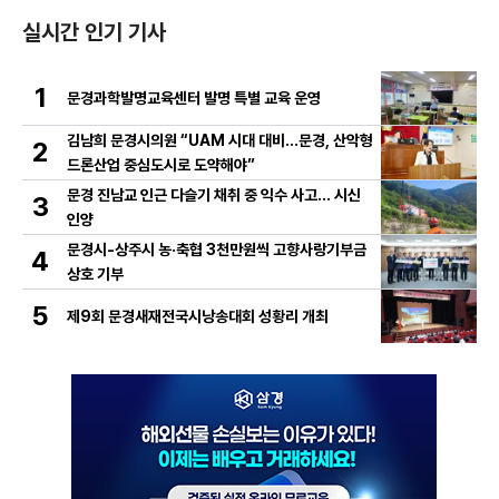
실시간 인기 기사
1
문경과학발명교육센터 발명 특별 교육 운영
김남희 문경시의원 “UAM 시대 대비…문경, 산악형
2
드론산업 중심도시로 도약해야”
문경 진남교 인근 다슬기 채취 중 익수 사고… 시신
3
인양
문경시-상주시 농·축협 3천만원씩 고향사랑기부금
4
상호 기부
5
제9회 문경새재전국시낭송대회 성황리 개최