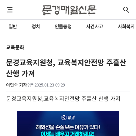
일반
정치
인물동정
사건사고
사회복지
교육문화
문경교육지원청, 교육복지안전망 주흘산
산행 가져
이민숙 기자
입력
2025.01.23 09:29
문경교육지원청
,
교육복지안전망 주흘산 산행 가져