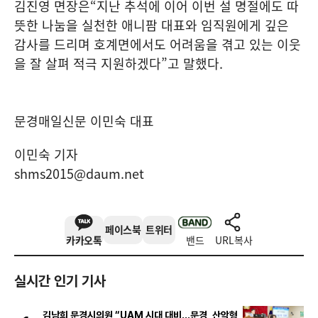
김진영 면장은
“
지난 추석에 이어 이번 설 명절에도 따
뜻한 나눔을 실천한 애니팜 대표와 임직원에게 깊은
감사를 드리며 호계면에서도 어려움을 겪고 있는 이웃
을 잘 살펴 적극 지원하겠다
”
고 말했다
.
문경매일신문 이민숙 대표
이민숙 기자
shms2015@daum.net
페이스북
트위터
카카오톡
밴드
URL복사
실시간 인기 기사
김남희 문경시의원 “UAM 시대 대비…문경, 산악형