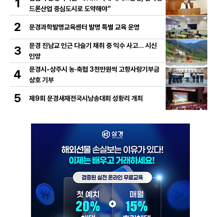
1
드론산업 중심도시로 도약해야”
2
문경과학발명교육센터 발명 특별 교육 운영
문경 진남교 인근 다슬기 채취 중 익수 사고… 시신
3
인양
문경시-상주시 농·축협 3천만원씩 고향사랑기부금
4
상호 기부
5
제9회 문경새재전국시낭송대회 성황리 개최