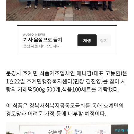
AUDIO NEWS
기사 음성으로 듣기
재생
정지
음성 지원 서비스입니다.
문경시 호계면 식품제조업체인 애니팜
(
대표 고동환
)
은
1
월
22
일 호계면행정복지센터
(
면장 김진영
)
를 찾아 사
랑의 가래떡
500g 500
개
,
식품
100
세트를 기탁했다
.
이 식품은 경북사회복지공동모금회를 통해 호계면의
경로당과 어려운 가정 등에 배부할 예정이다
.