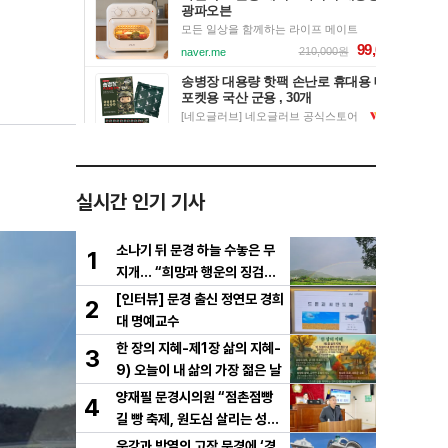
실시간 인기 기사
소나기 뒤 문경 하늘 수놓은 무
1
지개… “희망과 행운의 징검다
리”
[인터뷰] 문경 출신 정연모 경희
2
대 명예교수
한 장의 지혜-제1장 삶의 지혜-
3
9) 오늘이 내 삶의 가장 젊은 날
양재필 문경시의원 “점촌점빵
4
길 빵 축제, 원도심 살리는 성장
전략으로 키워야”
운강과 박열의 고장 문경에 ‘경