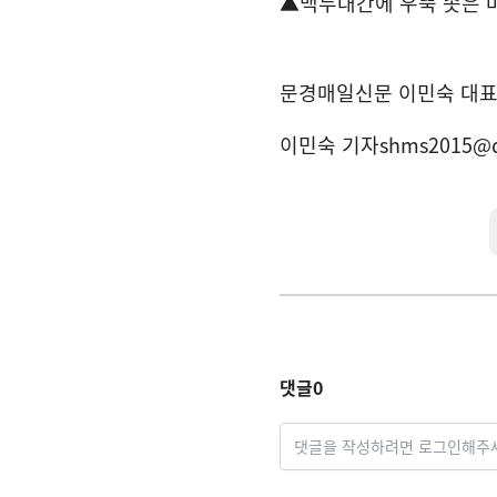
▲
백두대간에 우뚝 솟은 
문경매일신문 이민숙 대
이민숙 기자
shms2015@
댓글
0
댓글을 작성하려면 로그인해주