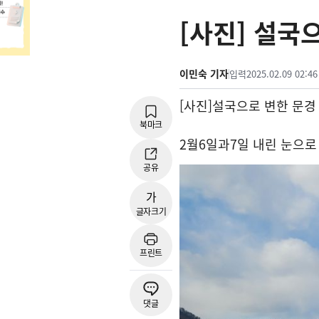
[사진] 설국
이민숙 기자
입력
2025.02.09 02:46
[
사진
]
설국으로 변한 문경
북마크
2
월
6
일과
7
일 내린 눈으로
공유
가
글자크기
프린트
댓글