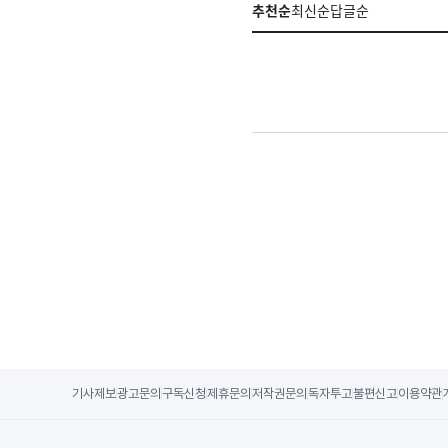
추천순
최신순
답글순
기사제보
광고문의
구독신청
제휴문의
저작권문의
독자투고
불편신고
이용약관