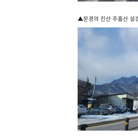
▲
문경의 진산 주흘산 설