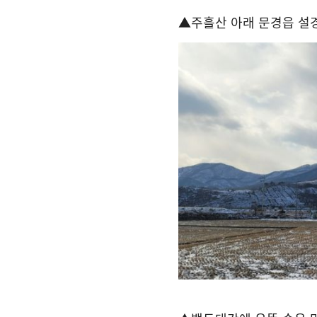
▲
주흘산 아래 문경읍 설