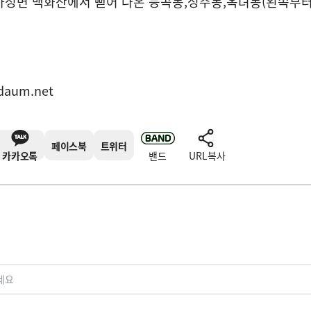
마성면 백화산에서 뻗어 나온 능곡봉
,
성주봉
,
옥녀봉
(
왼쪽부
표
daum.net
페이스북
트위터
카카오톡
밴드
URL복사
세요