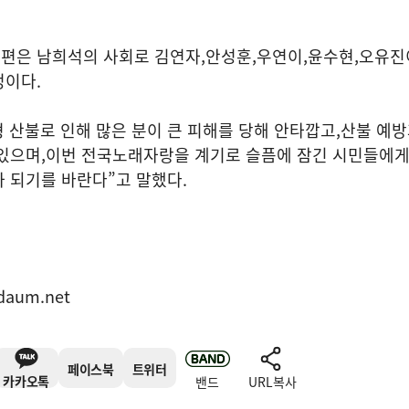
편은 남희석의 사회로 김연자
,
안성훈
,
우연이
,
윤수현
,
오유진
정이다
.
 산불로 인해 많은 분이 큰 피해를 당해 안타깝고
,
산불 예방
 있으며
,
이번 전국노래자랑을 계기로 슬픔에 잠긴 시민들에
가 되기를 바란다
”
고 말했다
.
표
daum.net
페이스북
트위터
카카오톡
밴드
URL복사