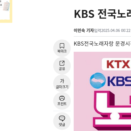
KBS 전국노
이민숙 기자
입력
2025.04.06 00:22
KBS
전국노래자랑 문경시
북마크
공유
가
글자크기
프린트
댓글