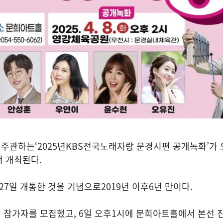
 주관하는
‘2025
년
KBS
전국노래자랑 문경시편 공개녹화
’
가 
서 개최된다
.
27
일 개통한 것을 기념으로
2019
년 이후
6
년 만이다
.
심 참가자를 모집했고
, 6
일 오후
1
시에 문희아트홀에서 본선 