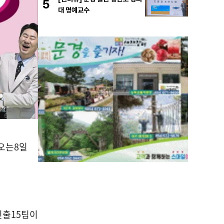
5
대 명예교수
오는
8
일
진출
15
팀이