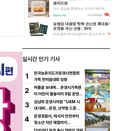
실시간 인기 기사
한국농촌지도자문경시연합회
1
가족 한마음대회 성황
여름을 보내며… 문경시가족센
2
터 어린이 물놀이터 9일 운영
마무리
김남희 문경시의원 “UAM 시
3
대 대비…문경, 산악형 드론산
업 중심도시로 도약해야”
문경경찰서, 피서지 안전부터
4
청소년 치안 체험까지…
[인터뷰] 문경 출신 정연모 경희