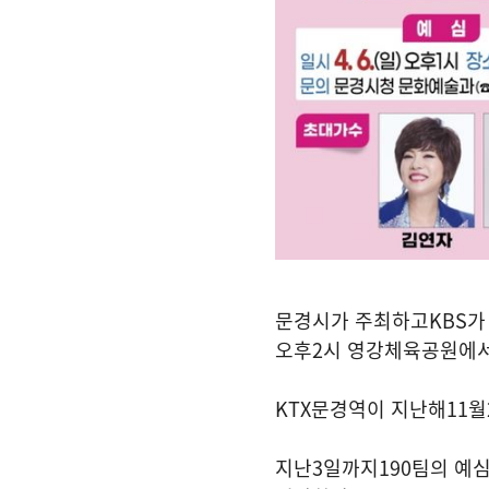
문경시가 주최하고
KBS
가
오후
2
시 영강체육공원에
KTX
문경역이 지난해
11
월
지난
3
일까지
190
팀의 예