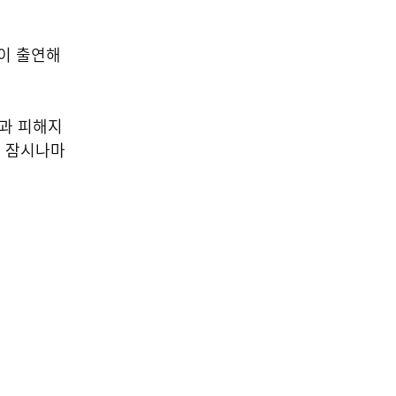
이 출연해
과 피해지
게 잠시나마