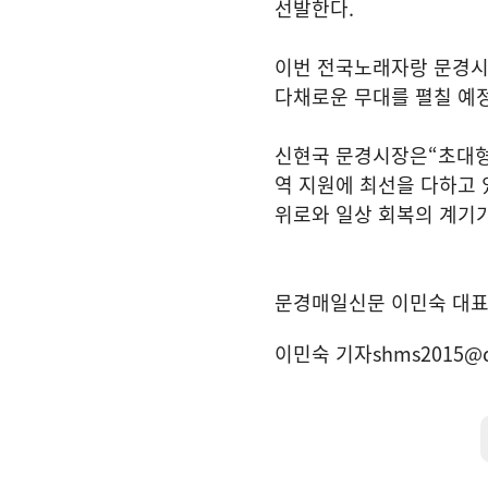
선발한다
.
이번 전국노래자랑 문경시
다채로운 무대를 펼칠 예
신현국 문경시장은
“
초대형
역 지원에 최선을 다하고
위로와 일상 회복의 계기
문경매일신문 이민숙 대
이민숙 기자
shms2015@