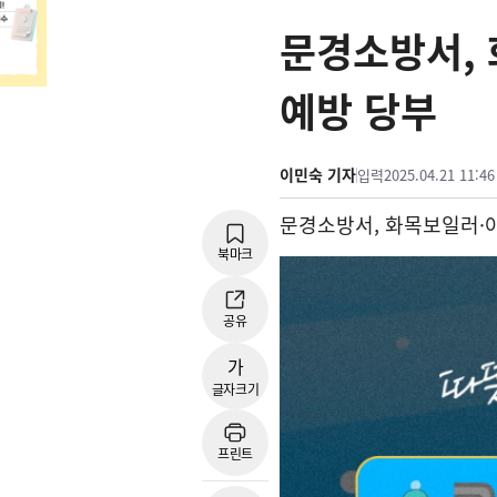
문경소방서,
예방 당부
이민숙 기자
입력
2025.04.21 11:46
문경소방서, 화목보일러
·
북마크
공유
가
글자크기
프린트