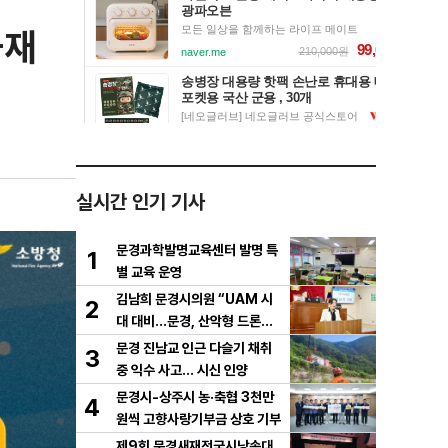
화재
실시간 인기 기사
문경과학발명교육센터 발명 특
1
별 교육 운영
김남희 문경시의원 “UAM 시
2
대 대비…문경, 산악형 드론산
업 중심도시로 도약해야”
문경 진남교 인근 다슬기 채취
3
중 익수 사고… 시신 인양
문경시-상주시 농·축협 3천만
4
원씩 고향사랑기부금 상호 기부
제9회 문경새재전국시낭송대