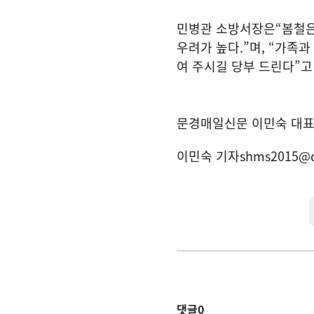
민병관 소방서장은
“
봄철
우려가 높다
.”
며
, “
가족과
여 주시길 당부 드린다
”
고
문경매일신문 이민숙 대
이민숙 기자
shms2015@
댓글
0