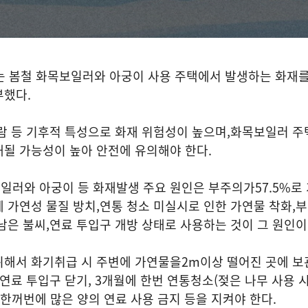
는 봄철 화목보일러와 아궁이 사용 주택에서 발생하는 화재
부했다
.
람 등 기후적 특성으로 화재 위험성이 높으며
,
화목보일러 주
대될 가능성이 높아 안전에 유의해야 한다
.
일러와 아궁이 등 화재발생 주요 원인은 부주의가
57.5%
로
 가연성 물질 방치
,
연통 청소 미실시로 인한 가연물 착화
,
부
남은 불씨
,
연료 투입구 개방 상태로 사용하는 것이 그 원인
위해서 화기취급 시 주변에 가연물을
2m
이상 떨어진 곳에 보
연료 투입구 닫기
, 3
개월에 한번 연통청소
(
젖은 나무 사용 
한꺼번에 많은 양의 연료 사용 금지 등을 지켜야 한다
.