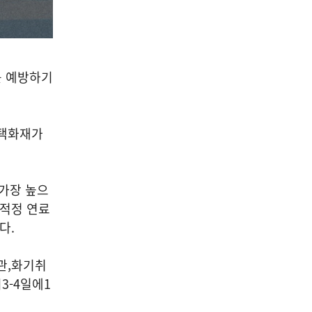
를 예방하기
택화재가
 가장 높으
적정 연료
이다
.
관
,
화기취
시
3-4
일에
1