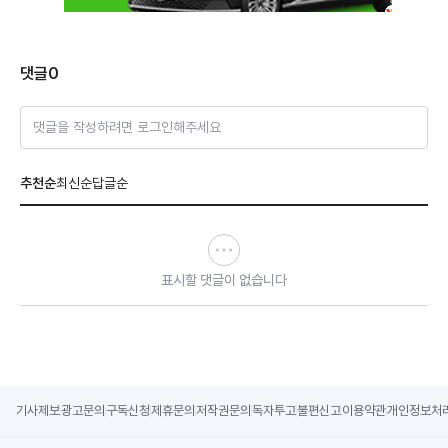
댓글
0
댓글을 작성하려면 로그인해주세요
추천순
최신순
답글순
표시할 댓글이 없습니다
기사제보
광고문의
구독신청
제휴문의
저작권문의
독자투고
불편신고
이용약관
개인정보처