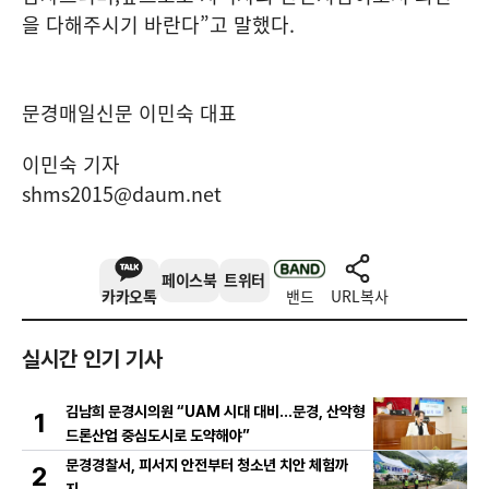
을 다해주시기 바란다
”
고 말했다
.
문경매일신문 이민숙 대표
이민숙 기자
shms2015@daum.net
페이스북
트위터
카카오톡
밴드
URL복사
실시간 인기 기사
김남희 문경시의원 “UAM 시대 대비…문경, 산악형
1
드론산업 중심도시로 도약해야”
문경경찰서, 피서지 안전부터 청소년 치안 체험까
2