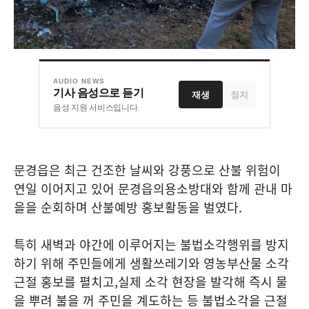
AUDIO NEWS
기사 음성으로 듣기
재생
정지
음성 지원 서비스입니다.
문경읍은 최근 건조한 날씨와 강풍으로 산불 위험이
연일 이어지고 있어 문경읍의용소방대와 함께 관내 마
을을 순회하며 산불예방 홍보활동을 벌였다
.
특히 새벽과 야간에 이루어지는 불법소각행위를 방지
하기 위해 주민들에게 생활쓰레기와 영농부산물 소각
근절 홍보를 펼치고
,
실제 소각 현장을 발각해 즉시 물
을 뿌려 불을 꺼 주민을 계도하는 등 불법소각을 근절