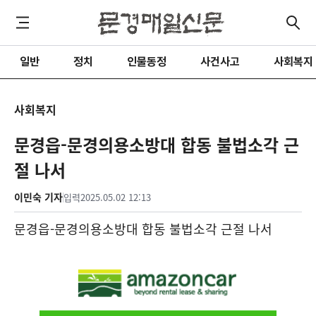
일반
정치
인물동정
사건사고
사회복지
사회복지
문경읍-문경의용소방대 합동 불법소각 근
절 나서
이민숙 기자
입력
2025.05.02 12:13
문경읍-문경의용소방대 합동 불법소각 근절 나서