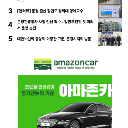
지…
3
[인터뷰] 문경 출신 정연모 경희대 명예교수
문경관광공사 사장 인선 착수…임원추천위 첫 회의
4
서 운영 논란
5
대한노인회 중앙회 이종찬 고문, 문경시지회 방문