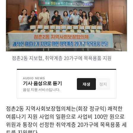
점촌2동 지보협, 취약계층 20가구에 목욕용품 지원
AUDIO NEWS
기사 음성으로 듣기
재생
정지
음성 지원 서비스입니다.
점촌
2
동 지역사회보장협의체는
(
회장 정규익
)
쾌적한
여름나기 지원 사업의 일환으로 사업비
100
만 원으로
위원과 통장이 선정한 취약계층
20
가구에 목욕용품 세
트를 지원했다
.