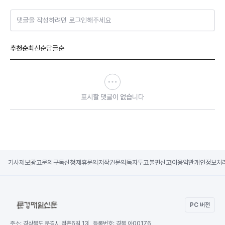
댓글을 작성하려면 로그인해주세요
추천순
최신순
답글순
표시할 댓글이 없습니다
기사제보
광고문의
구독신청
제휴문의
저작권문의
독자투고
불편신고
이용약관
개인정보처
PC 버전
주소:
경상북도 문경시 점촌6길 13
등록번호:
경북 아00176