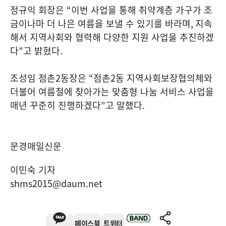
정규익 회장은
“
이번 사업을 통해 취약계층 가구가 조
금이나마 더 나은 여름을 보낼 수 있기를 바라며
,
지속
해서 지역사회와 협력해 다양한 지원 사업을 추진하겠
다
”
고 밝혔다
.
조성임 점촌
2
동장은
“
점촌
2
동 지역사회보장협의체와
더불어 여름철에 찾아가는 맞춤형 나눔 서비스 사업을
매년 꾸준히 진행하겠다
”
고 말했다
.
문경매일신문
이민숙 기자
shms2015@daum.net
페이스북
트위터