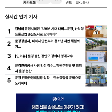
카카오톡
밴드
URL복사
실시간 인기 기사
김남희 문경시의원 “UAM 시대 대비…문경, 산악형
1
드론산업 중심도시로 도약해야”
문경경찰서, 피서지 안전부터 청소년 치안 체험까
2
지…
3
[인터뷰] 문경 출신 정연모 경희대 명예교수
문경관광공사 사장 인선 착수…임원추천위 첫 회의
4
서 운영 논란
문경 전국환경백일장 성황… 탄소중립을 문학으로
5
노래하다