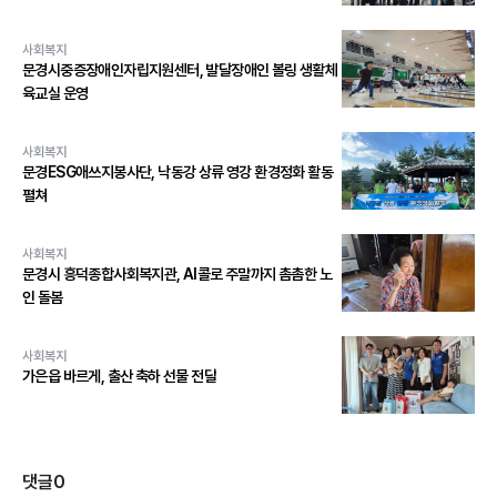
사회복지
문경시중증장애인자립지원센터, 발달장애인 볼링 생활체
육교실 운영
사회복지
문경ESG애쓰지봉사단, 낙동강 상류 영강 환경정화 활동
펼쳐
사회복지
문경시 흥덕종합사회복지관, AI콜로 주말까지 촘촘한 노
인 돌봄
사회복지
가은읍 바르게, 출산 축하 선물 전달
댓글
0