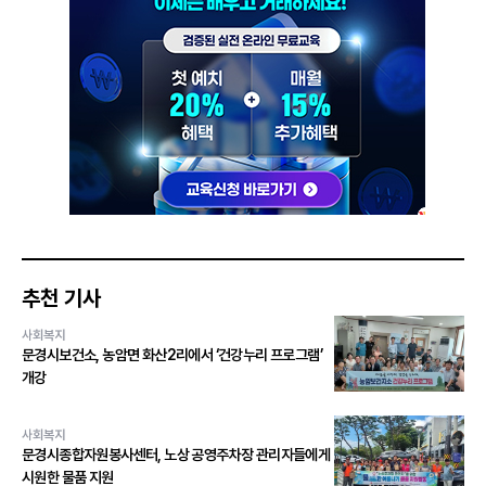
추천 기사
사회복지
문경시보건소, 농암면 화산2리에서 ‘건강누리 프로그램’
개강
사회복지
문경시종합자원봉사센터, 노상 공영주차장 관리자들에게
시원한 물품 지원