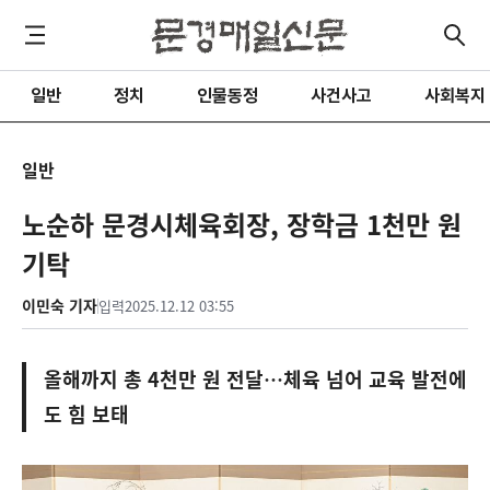
일반
정치
인물동정
사건사고
사회복지
일반
노순하 문경시체육회장, 장학금 1천만 원
기탁
이민숙 기자
입력
2025.12.12 03:55
올해까지 총 4천만 원 전달…체육 넘어 교육 발전에
도 힘 보태