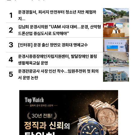
문경경찰서, 피서지 안전부터 청소년 치안 체험까
1
지…
김남희 문경시의원 “UAM 시대 대비…문경, 산악형
2
드론산업 중심도시로 도약해야”
3
[인터뷰] 문경 출신 정연모 경희대 명예교수
문경시중증장애인자립지원센터, 발달장애인 볼링
4
생활체육교실 운영
문경관광공사 사장 인선 착수…임원추천위 첫 회의
5
서 운영 논란