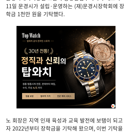
11
일 문경시가 설립
·
운영하는
(
재
)
문경시장학회에 장
학금
1
천만 원을 기탁했다
.
노 회장은 지역 인재 육성과 교육 발전에 보탬이 되고
자
2022
년부터 장학금을 기탁해 왔으며
,
이번 기탁을