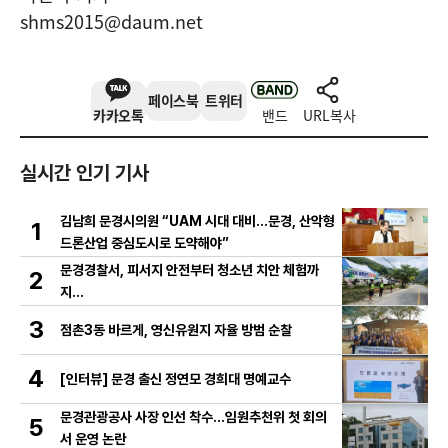
shms2015@daum.net
페이스북
트위터
카카오톡
밴드
URL복사
실시간 인기 기사
김남희 문경시의원 “UAM 시대 대비…문경, 산악형
1
드론산업 중심도시로 도약해야”
문경경찰서, 피서지 안전부터 청소년 치안 체험까
2
지…
3
점촌3동 바르게, 영신유원지 자율 방범 순찰
4
[인터뷰] 문경 출신 정연모 경희대 명예교수
문경관광공사 사장 인선 착수…임원추천위 첫 회의
5
서 운영 논란