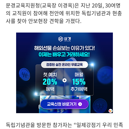
문경교육지원청
(
교육장 이경옥
)
은 지난
20
일
, 30
여명
의 교직원이 참여해 천안에 위치한 독립기념관과 현충
사를 찾아 안보현장 견학을 가졌다
.
독립기념관을 방문한 참가자는
“
일제강점기 우리 민족