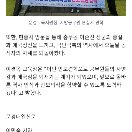
문경교육지원청, 지방공무원 현충사 견학
또한
,
현충사 방문을 통해 충무공 이순신 장군의 충절
과 애국정신을 느끼고
,
국난극복의 역사에서 오늘날 공
직자의 자세를 되돌아봤다
.
이경옥 교육장은
“
이번 안보견학으로 공무원들의 사명
감과 애국심을 되새기는 계기가 되었으며
,
앞으로 올바
른 역사 인식과 안보의식을 함양할 수 있도록 노력하
겠다
”
고 밝혔다
.
문경매일신문
이민숙 기자