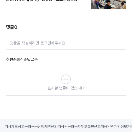
댓글
0
댓글을 작성하려면 로그인해주세요
추천순
최신순
답글순
표시할 댓글이 없습니다
기사제보
광고문의
구독신청
제휴문의
저작권문의
독자투고
불편신고
이용약관
개인정보처