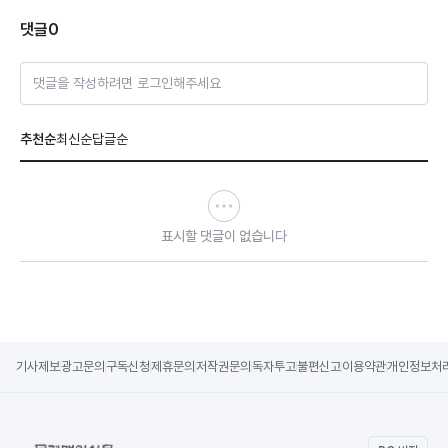
댓글
0
댓글을 작성하려면 로그인해주세요
추천순
최신순
답글순
표시할 댓글이 없습니다
기사제보
광고문의
구독신청
제휴문의
저작권문의
독자투고
불편신고
이용약관
개인정보처