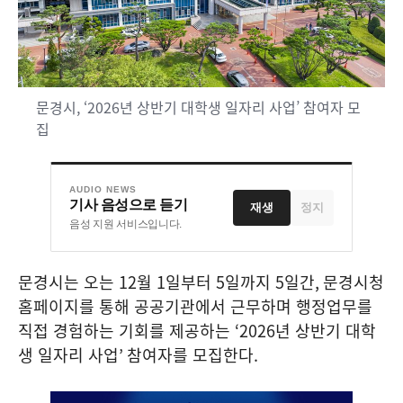
문경시, ‘2026년 상반기 대학생 일자리 사업’ 참여자 모
집
AUDIO NEWS
기사 음성으로 듣기
재생
정지
음성 지원 서비스입니다.
문경시는 오는
12
월
1
일부터
5
일까지
5
일간
,
문경시청
홈페이지를 통해 공공기관에서 근무하며 행정업무를
직접 경험하는 기회를 제공하는
‘2026
년 상반기 대학
생 일자리 사업
’
참여자를 모집한다
.