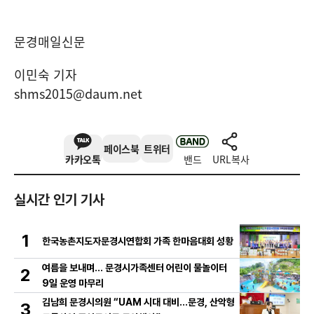
문경매일신문
이민숙 기자
shms2015@daum.net
페이스북
트위터
카카오톡
밴드
URL복사
실시간 인기 기사
1
한국농촌지도자문경시연합회 가족 한마음대회 성황
여름을 보내며… 문경시가족센터 어린이 물놀이터
2
9일 운영 마무리
김남희 문경시의원 “UAM 시대 대비…문경, 산악형
3