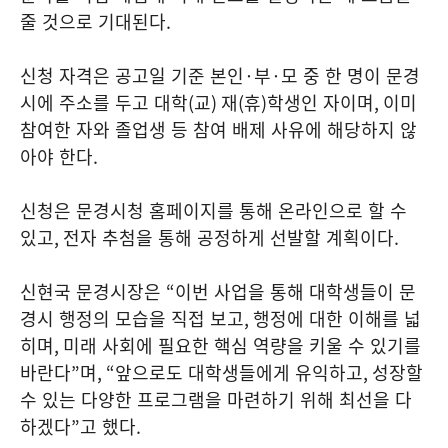
줄 것으로 기대된다
.
신청 자격은 공고일 기준 본인
·
부
·
모 중 한 명이 문경
시에 주소를 두고 대학
(
교
)
재
(
휴
)
학생인 자이며
,
이미
참여한 자와 졸업생 등 참여 배제 사유에 해당하지 않
아야 한다
.
신청은 문경시청 홈페이지를 통해 온라인으로 할 수
있고
,
전자 추첨을 통해 공정하게 선발할 계획이다
.
신현국 문경시장은
“
이번 사업을 통해 대학생들이 문
경시 행정의 모습을 직접 보고
,
행정에 대한 이해를 넓
히며
,
미래 사회에 필요한 핵심 역량을 키울 수 있기를
바란다
”
며
, “
앞으로도 대학생들에게 유익하고
,
성장할
수 있는 다양한 프로그램을 마련하기 위해 최선을 다
하겠다
”
고 했다
.