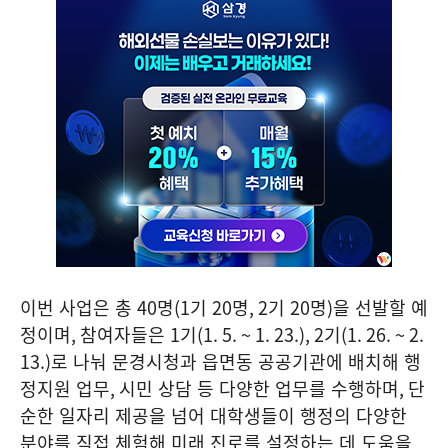
이번 사업은 총
40
명
(1
기
20
명
, 2
기
20
명
)
을 선발할 예
정이며
,
참여자들은
1
기
(1. 5. ~ 1. 23.), 2
기
(1. 26. ~ 2.
13.)
로 나눠 문경시청과 읍면동 공공기관에 배치해 행
정지원 업무
,
시민 상담 등 다양한 업무를 수행하며
,
단
순한 일자리 제공을 넘어 대학생들이 행정의 다양한
분야를 직접 체험해 미래 진로를 설정하는 데 도움을