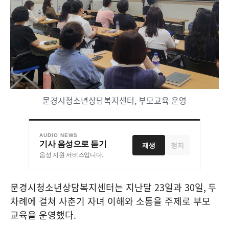
문경시청소년상담복지센터, 부모교육 운영
AUDIO NEWS
기사 음성으로 듣기
재생
정지
음성 지원 서비스입니다.
문경시청소년상담복지센터는 지난달
23
일과
30
일
,
두
차례에 걸쳐 사춘기 자녀 이해와 소통을 주제로 부모
교육을 운영했다
.