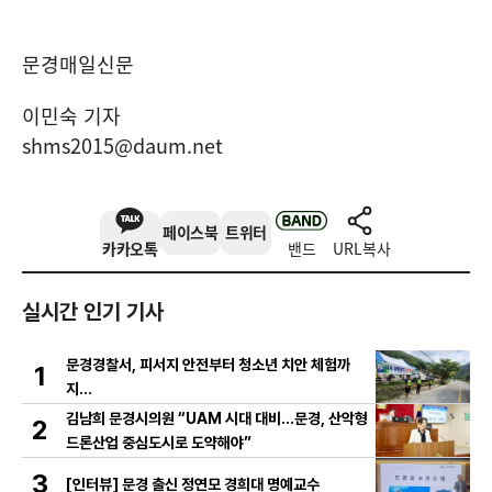
문경매일신문
이민숙 기자
shms2015@daum.net
페이스북
트위터
카카오톡
밴드
URL복사
실시간 인기 기사
문경경찰서, 피서지 안전부터 청소년 치안 체험까
1
지…
김남희 문경시의원 “UAM 시대 대비…문경, 산악형
2
드론산업 중심도시로 도약해야”
3
[인터뷰] 문경 출신 정연모 경희대 명예교수