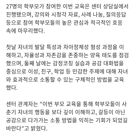
27
명의 학부모가 참여한 이번 교육은 센터 상담실에서
진행됐으며
,
강의와 시청각 자료
,
사례 나눔
,
질의응답
등으로 참여 학부모들의 높은 관심과 적극적인 호응
속에 마무리했다
.
첫날 자녀의 발달 특성과 자아정체성 형성 과정을 이
해하고
,
자율성과 자존감을 존중하는 양육 태도를 점검
했으며
,
둘째 날에는 감정코칭 실습과 공감 대화법을
중심으로 이성
,
친구
,
학업 등 민감한 주제에 대해 자녀
와 효과적으로 소통할 수 있는 구체적인 방법을 교육
했다
.
센터 관계자는
“
이번 부모 교육을 통해 학부모들이 사
춘기 자녀의 행동을 보다 깊이 이해하고
,
갈등이 아닌
공감으로 다가가는 소통 방법을 익히는 기회가 되었길
바란다
”
고 밝혔다
.