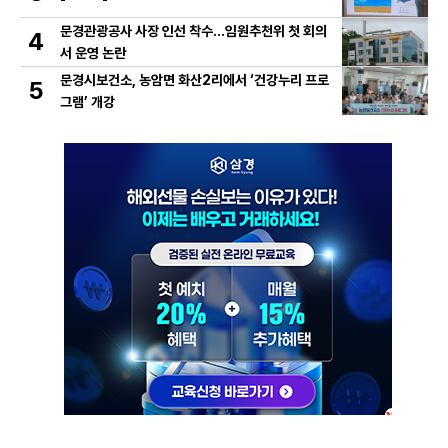
문경관광공사 사장 인선 착수…임원추천위 첫 회의
4
서 운영 논란
문경시보건소, 농암면 화산2리에서 ‘건강누리 프로
5
그램’ 개강