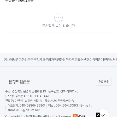
추천순
최신순
답글순
표시할 댓글이 없습니다
기사제보
광고문의
구독신청
제휴문의
저작권문의
독자투고
불편신고
이용약관
개인정보처
PC 버전
주소:
경상북도 문경시 점촌6길 13
등록번호:
경북 아00176
사업자등록번호:
511-08-48441
편집인:
이민숙
발행인:
이민숙
청소년보호책임자:
이민숙
대표전화:
010-5896-3393 │팩스 : 054.554.3393│E-mail :
shms2015@daum.net
RSS
Copy
right by 문경매일신문,
All Rights Reserved.