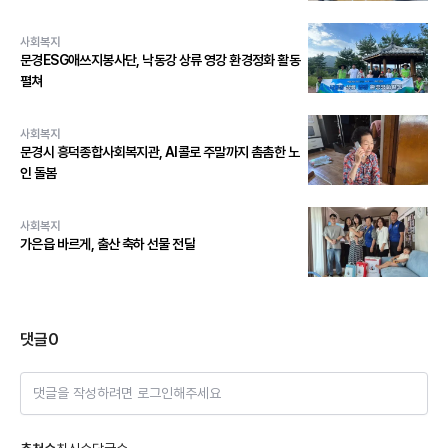
사회복지
문경ESG애쓰지봉사단, 낙동강 상류 영강 환경정화 활동
펼쳐
사회복지
문경시 흥덕종합사회복지관, AI콜로 주말까지 촘촘한 노
인 돌봄
사회복지
가은읍 바르게, 출산 축하 선물 전달
댓글
0
댓글을 작성하려면 로그인해주세요