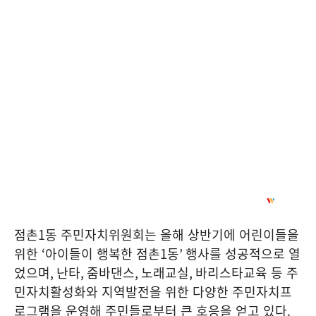
점촌
1
동 주민자치위원회는 올해 상반기에 어린이들을
위한
‘
아이들이 행복한 점촌
1
동
’
행사를 성공적으로 열
었으며
,
난타
,
줌바댄스
,
노래교실
,
바리스타교육 등 주
민자치활성화와 지역발전을 위한 다양한 주민자치프
로그램을 운영해 주민들로부터 큰 호응을 얻고 있다
.