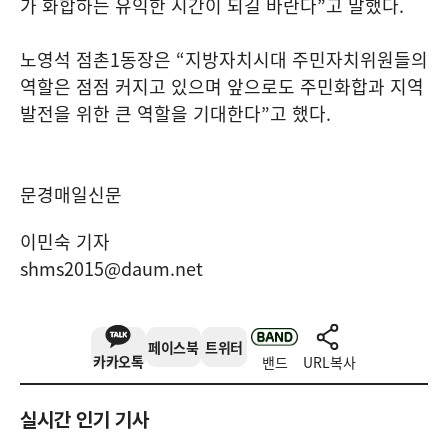
가 화합하는 유익한 시간이 되길 바란다
”
고 말했다
.
노영석 점촌
1
동장은
“
지방자치시대 주민자치위원들의
역할은 점점 커지고 있으며 앞으로도 주민화합과 지역
발전을 위한 큰 역할을 기대한다
”
고 했다
.
문경매일신문
이민숙 기자
shms2015@daum.net
페이스북
트위터
카카오톡
밴드
URL복사
실시간 인기 기사