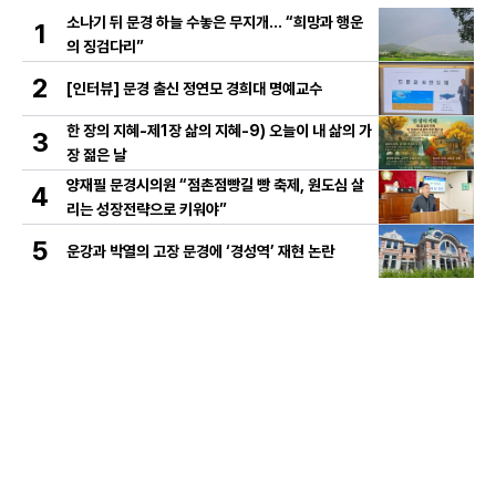
소나기 뒤 문경 하늘 수놓은 무지개… “희망과 행운
1
의 징검다리”
2
[인터뷰] 문경 출신 정연모 경희대 명예교수
한 장의 지혜-제1장 삶의 지혜-9) 오늘이 내 삶의 가
3
장 젊은 날
양재필 문경시의원 “점촌점빵길 빵 축제, 원도심 살
4
리는 성장전략으로 키워야”
5
운강과 박열의 고장 문경에 ‘경성역’ 재현 논란