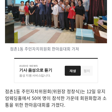
점촌1동 주민자치위원회 한마음대회 가져
AUDIO NEWS
기사 음성으로 듣기
재생
정지
음성 지원 서비스입니다.
점촌
1
동 주민자치위원회
(
위원장 정창식
)
는
12
일 뮤지
엄웨딩홀에서
50
여 명이 참석한 가운데 회원화합과 소
통을 위한 한마음대회를 가졌다
.