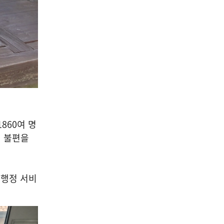
1860
여 명
민 불편을
 행정 서비