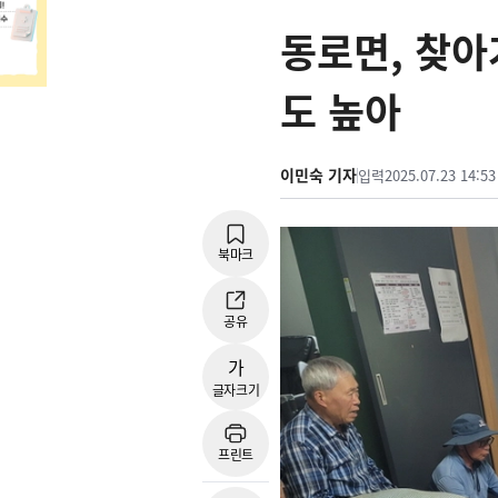
동로면, 찾아
도 높아
이민숙 기자
입력
2025.07.23 14:53
북마크
공유
가
글자크기
프린트