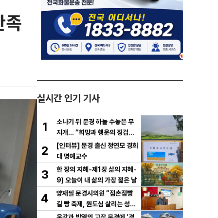
만족
실시간 인기 기사
소나기 뒤 문경 하늘 수놓은 무
1
지개… “희망과 행운의 징검다
리”
[인터뷰] 문경 출신 정연모 경희
2
대 명예교수
한 장의 지혜-제1장 삶의 지혜-
3
9) 오늘이 내 삶의 가장 젊은 날
양재필 문경시의원 “점촌점빵
4
길 빵 축제, 원도심 살리는 성장
전략으로 키워야”
운강과 박열의 고장 문경에 ‘경