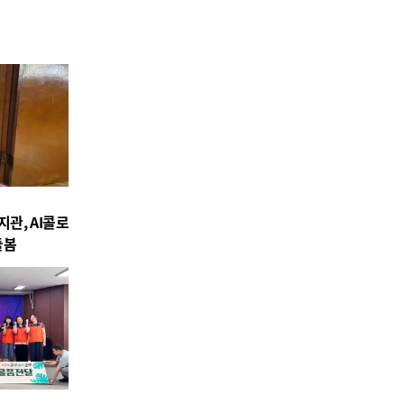
관, AI콜로
돌봄