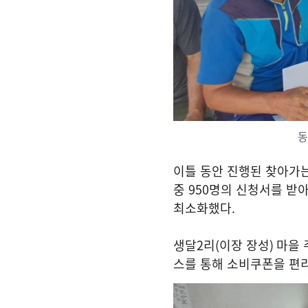
동
이틀 동안 진행된 찾아가
중
950
명의 신청서를 받아
최소화했다
.
생달
2
리
(
이장 장성
)
마을
스를 통해 소비쿠폰을 편