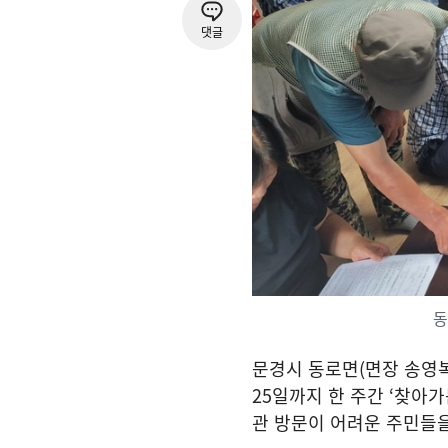
댓글
동
문경시 동로면
(
면장 송영
25
일까지 한 주간
‘
찾아가
관 방문이 어려운 주민들