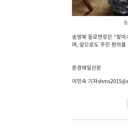
동
송영복 동로면장은
“
찾아
며
,
앞으로도 주민 편의를
문경매일신문
이민숙 기자
shms2015@