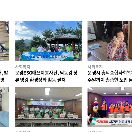
사회복지
사회복지
, 발
문경ESG애쓰지봉사단, 낙동강 상
문경시 흥덕종합사회복지
운영
류 영강 환경정화 활동 펼쳐
주말까지 촘촘한 노인 