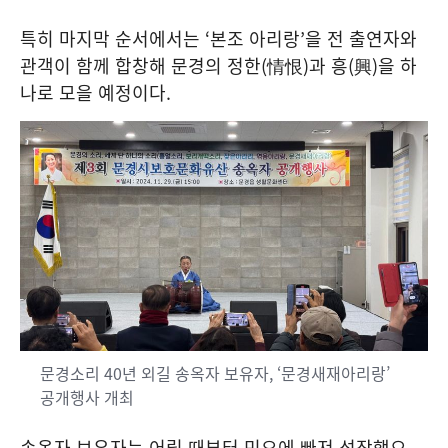
특히 마지막 순서에서는
‘
본조 아리랑
’
을 전 출연자와
관객이 함께 합창해 문경의 정한
(
情恨
)
과 흥
(
興
)
을 하
나로 모을 예정이다
.
문경소리 40년 외길 송옥자 보유자, ‘문경새재아리랑’
공개행사 개최
송옥자 보유자는 어릴 때부터 민요에 빠져 성장했으