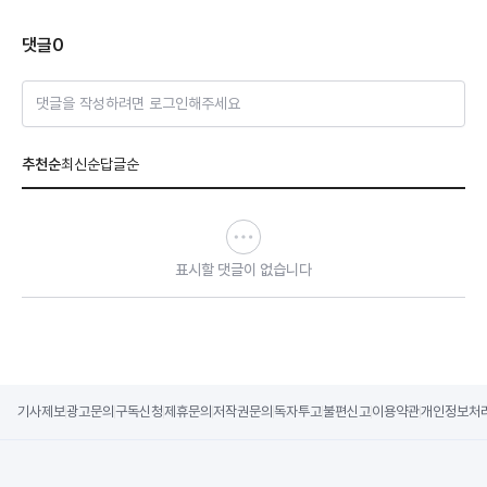
댓글
0
댓글을 작성하려면 로그인해주세요
추천순
최신순
답글순
표시할 댓글이 없습니다
기사제보
광고문의
구독신청
제휴문의
저작권문의
독자투고
불편신고
이용약관
개인정보처