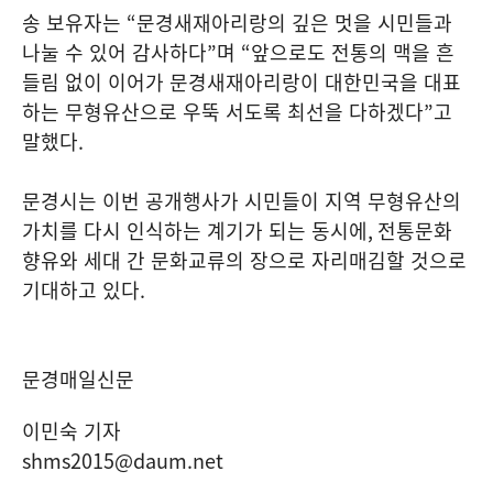
송 보유자는
“
문경새재아리랑의 깊은 멋을 시민들과
나눌 수 있어 감사하다
”
며
“
앞으로도 전통의 맥을 흔
들림 없이 이어가 문경새재아리랑이 대한민국을 대표
하는 무형유산으로 우뚝 서도록 최선을 다하겠다
”
고
말했다
.
문경시는 이번 공개행사가 시민들이 지역 무형유산의
가치를 다시 인식하는 계기가 되는 동시에
,
전통문화
향유와 세대 간 문화교류의 장으로 자리매김할 것으로
기대하고 있다
.
문경매일신문
이민숙 기자
shms2015@daum.net