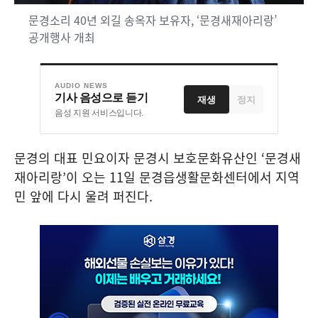
문경소리 40년 외길 송옥자 보유자, ‘문경새재아리랑’
공개행사 개최
AUDIO NEWS
기사 음성으로 듣기
재생
정지
음성 지원 서비스입니다.
문경의 대표 민요이자 문경시 보호문화유산인
‘
문경새
재아리랑
’
이 오는
11
일 문경읍생활문화센터에서 지역
민 앞에 다시 울려 퍼진다
.