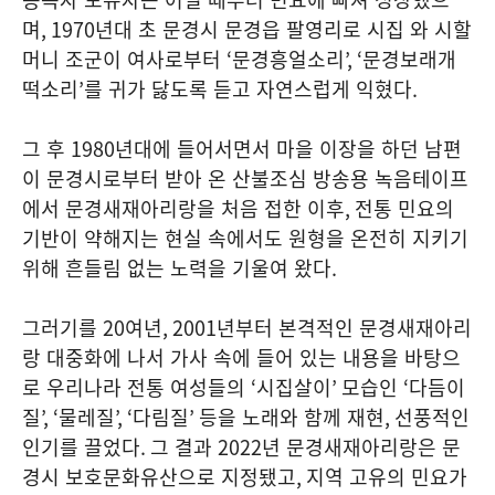
며
, 1970
년대 초 문경시 문경읍 팔영리로 시집 와 시할
머니 조군이 여사로부터
‘
문경흥얼소리
’, ‘
문경보래개
떡소리
’
를 귀가 닳도록 듣고 자연스럽게 익혔다
.
그 후
1980
년대에 들어서면서 마을 이장을 하던 남편
이 문경시로부터 받아 온 산불조심 방송용 녹음테이프
에서 문경새재아리랑을 처음 접한 이후
,
전통 민요의
기반이 약해지는 현실 속에서도 원형을 온전히 지키기
위해 흔들림 없는 노력을 기울여 왔다
.
그러기를
20
여년
, 2001
년부터 본격적인 문경새재아리
랑 대중화에 나서 가사 속에 들어 있는 내용을 바탕으
로 우리나라 전통 여성들의
‘
시집살이
’
모습인
‘
다듬이
질
’, ‘
물레질
’, ‘
다림질
’
등을 노래와 함께 재현
,
선풍적인
인기를 끌었다
.
그 결과
2022
년 문경새재아리랑은 문
경시 보호문화유산으로 지정됐고
,
지역 고유의 민요가