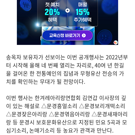
송옥자 보유자가 선보이는 이번 공개행사는
2022
년부
터 시작해 올해 네 번째 열리는 자리로
, 40
여 년 한길
을 걸어온 한 전통예인의 집념과 무형유산 전승의 가
치를 확인하는 무대가 될 전망이다
.
이번 행사는 한겨레아리랑연합회 김연갑 이사장의 깊
이 있는 해설로 △문경흥얼소리 △문경보리개떡소리
△문경잦은아리랑 △문경엮음아리랑 △문경새재아리
랑 등 문경시 보호문화유산으로 지정된 민요
5
곡과 모
심기소리
,
논매기소리 등 농요가 관객과 만난다
.