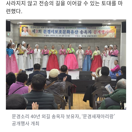
사라지지 않고 전승의 길을 이어갈 수 있는 토대를 마
련했다
.
문경소리 40년 외길 송옥자 보유자, ‘문경새재아리랑’
공개행사 개최