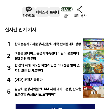
페이스북
트위터
카카오톡
밴드
URL복사
실시간 인기 기사
1
한국농촌지도자문경시연합회 가족 한마음대회 성황
여름을 보내며… 문경시가족센터 어린이 물놀이터
2
9일 운영 마무리
한 장의 지혜. 제2장 자연과 인생. 11) 산은 말이 없
3
지만 모든 걸 가르친다
4
[기고] 문경은 급하다
김남희 문경시의원 “UAM 시대 대비…문경, 산악형
5
드론산업 중심도시로 도약해야”