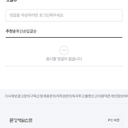
댓글을 작성하려면 로그인해주세요
추천순
최신순
답글순
표시할 댓글이 없습니다
기사제보
광고문의
구독신청
제휴문의
저작권문의
독자투고
불편신고
이용약관
개인정보처
PC 버전