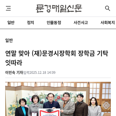
일반
정치
인물동정
사건사고
사회복지
일반
연말 맞아 (재)문경시장학회 장학금 기탁
잇따라
이민숙 기자
입력
2025.12.18 14:09