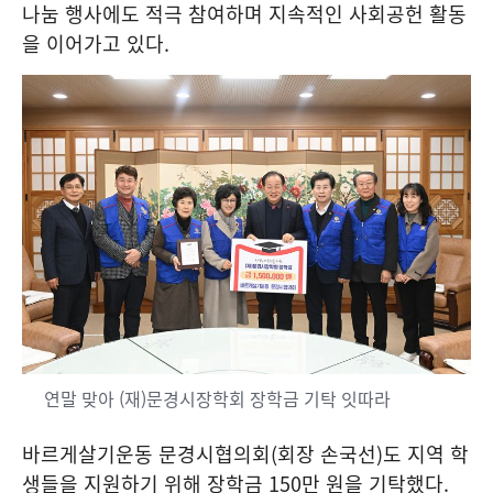
나눔 행사에도 적극 참여하며 지속적인 사회공헌 활동
을 이어가고 있다
.
연말 맞아 (재)문경시장학회 장학금 기탁 잇따라
바르게살기운동 문경시협의회
(
회장 손국선
)
도 지역 학
생들을 지원하기 위해 장학금
150
만 원을 기탁했다
.