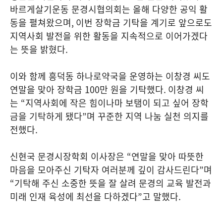
바르게살기운동 문경시협의회는 올해 다양한 공익 활
동을 펼쳐왔으며
,
이번 장학금 기탁을 계기로 앞으로도
지역사회 발전을 위한 활동을 지속적으로 이어가겠다
는 뜻을 밝혔다
.
이와 함께 흥덕동 하나로약국을 운영하는 이창경 씨도
연말을 맞아 장학금
100
만 원을 기탁했다
.
이창경 씨
는
“
지역사회에 작은 힘이나마 보탬이 되고 싶어 장학
금을 기탁하게 됐다
”
며 꾸준한 지역 나눔 실천 의지를
전했다
.
신현국 문경시장학회 이사장은
“
연말을 맞아 따뜻한
마음을 모아주신 기탁자 여러분께 깊이 감사드린다
”
며
“
기탁해 주신 소중한 뜻을 잘 살려 문경의 교육 발전과
미래 인재 육성에 최선을 다하겠다
”
고 말했다
.