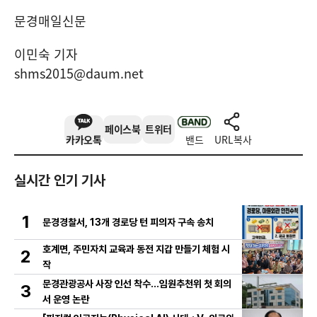
문경매일신문
이민숙 기자
shms2015@daum.net
페이스북
트위터
카카오톡
밴드
URL복사
실시간 인기 기사
1
문경경찰서, 13개 경로당 턴 피의자 구속 송치
호계면, 주민자치 교육과 동전 지갑 만들기 체험 시
2
작
문경관광공사 사장 인선 착수…임원추천위 첫 회의
3
서 운영 논란