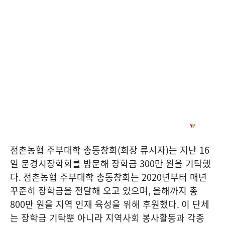
점촌농협 주부대학 총동창회
(
회장 류시자
)
는 지난
16
일 문경시장학회를 방문해 장학금
300
만 원을 기탁했
다
.
점촌농협 주부대학 총동창회는
2020
년부터 매년
꾸준히 장학금을 전달해 오고 있으며
,
올해까지 총
800
만 원을 지역 인재 육성을 위해 후원했다
.
이 단체
는 장학금 기탁뿐 아니라 지역사회 봉사활동과 각종