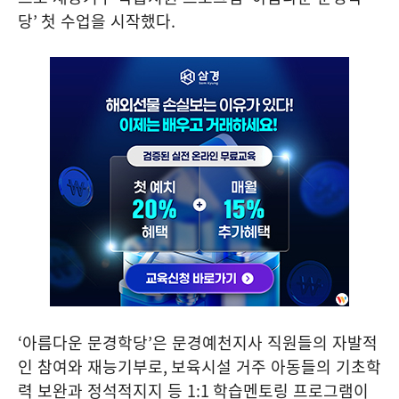
당
’
첫 수업을 시작했다
.
‘
아름다운 문경학당
’
은 문경예천지사 직원들의 자발적
인 참여와 재능기부로
,
보육시설 거주 아동들의 기초학
력 보완과 정석적지지 등
1:1
학습멘토링 프로그램이