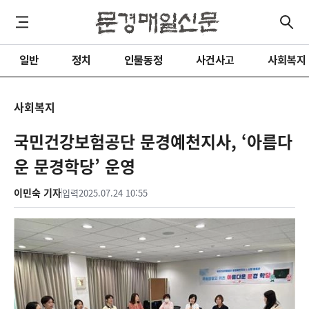
일반
정치
인물동정
사건사고
사회복지
사회복지
국민건강보험공단 문경예천지사, ‘아름다
운 문경학당’ 운영
이민숙 기자
입력
2025.07.24 10:55