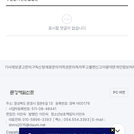
표시할 댓글이 없습니다
기사제보
광고문의
구독신청
제휴문의
저작권문의
독자투고
불편신고
이용약관
개인정보처
PC 버전
주소:
경상북도 문경시 점촌6길 13
등록번호:
경북 아00176
사업자등록번호:
511-08-48441
편집인:
이민숙
발행인:
이민숙
청소년보호책임자:
이민숙
대표전화:
010-5896-3393 │팩스 : 054.554.3393│E-mail :
shms2015@daum.net
RSS
Copy
right by 문경매일신문,
All Rights Reserved.