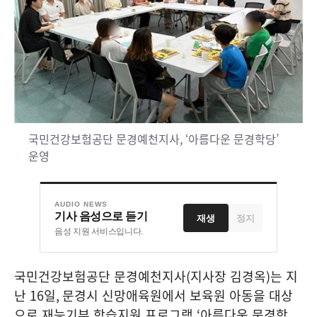
국민건강보험공단 문경예천지사, ‘아름다운 문경학당’
운영
AUDIO NEWS
기사 음성으로 듣기
재생
정지
음성 지원 서비스입니다.
국민건강보험공단 문경예천지사
(
지사장 김경옥
)
는 지
난
16
일
,
문경시 신망애육원에서 보육원 아동을 대상
으로 재능기부 학습지원 프로그램
‘
아름다운 문경학