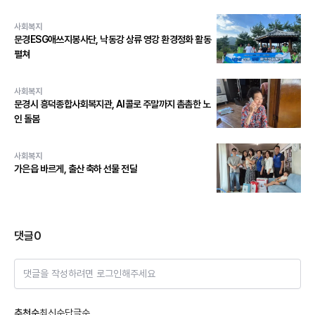
사회복지
문경ESG애쓰지봉사단, 낙동강 상류 영강 환경정화 활동
펼쳐
사회복지
문경시 흥덕종합사회복지관, AI콜로 주말까지 촘촘한 노
인 돌봄
사회복지
가은읍 바르게, 출산 축하 선물 전달
댓글
0
댓글을 작성하려면 로그인해주세요
추천순
최신순
답글순