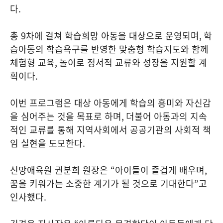
다
.
총
9
차에 걸쳐 학습희망 아동을 대상으로 운영되며
,
학
습아동의 학습욕구를 반영한 맞춤형 학습지도와 함께
체험형 교육
,
놀이로 정서적 교류와 성장을 지원할 계
획이다
.
이번 프로그램은 대상 아동에게 학습의 흥미와 자신감
을 심어주는 것을 목표로 하며
,
더불어 아동과의 지속
적인 교류를 통해 지역사회에서 공공기관의 사회적 책
임 실현을 도모한다
.
신망애육원 권분희 원장은
“
아이들이 즐겁게 배우며
,
꿈을 키워가는 소중한 계기가 될 것으로 기대한다
”
고
인사했다
.