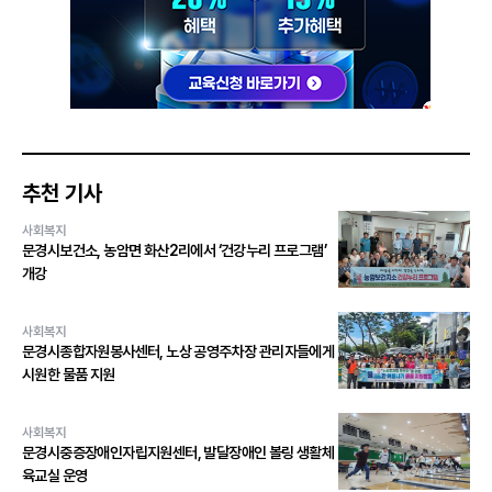
추천 기사
사회복지
문경시보건소, 농암면 화산2리에서 ‘건강누리 프로그램’
개강
사회복지
문경시종합자원봉사센터, 노상 공영주차장 관리자들에게
시원한 물품 지원
사회복지
문경시중증장애인자립지원센터, 발달장애인 볼링 생활체
육교실 운영